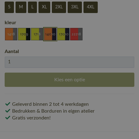
S
M
L
XL
2XL
3XL
4XL
kleur
Aantal
Kies een optie
Geleverd binnen 2 tot 4 werkdagen
Bedrukken & Borduren in eigen atelier
Gratis verzonden!