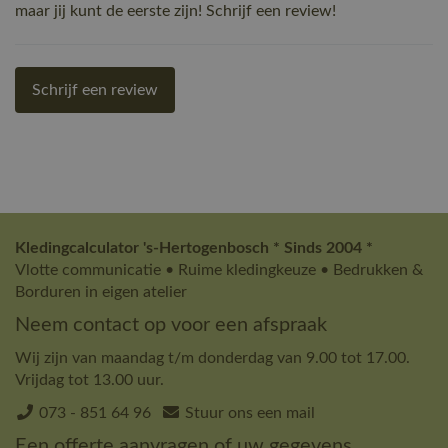
maar jij kunt de eerste zijn! Schrijf een review!
Schrijf een review
Kledingcalculator 's-Hertogenbosch * Sinds 2004 *
Vlotte communicatie • Ruime kledingkeuze • Bedrukken &
Borduren in eigen atelier
Neem contact op voor een afspraak
Wij zijn van maandag t/m donderdag van 9.00 tot 17.00.
Vrijdag tot 13.00 uur.
073 - 851 64 96
Stuur ons een mail
Een offerte aanvragen of uw gegevens