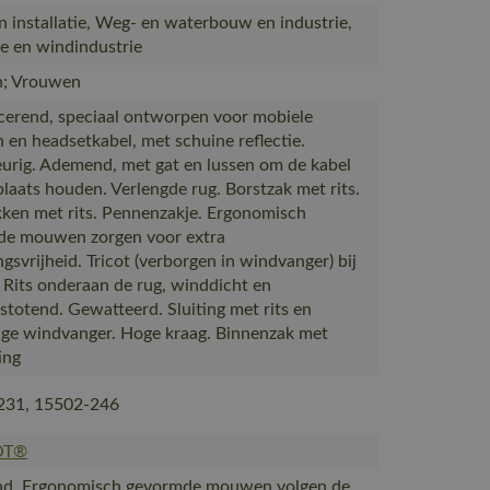
 installatie, Weg- en waterbouw en industrie,
e en windindustrie
; Vrouwen
cerend, speciaal ontworpen voor mobiele
n en headsetkabel, met schuine reflectie.
urig. Ademend, met gat en lussen om de kabel
plaats houden. Verlengde rug. Borstzak met rits.
ken met rits. Pennenzakje. Ergonomisch
de mouwen zorgen voor extra
gsvrijheid. Tricot (verborgen in windvanger) bij
. Rits onderaan de rug, winddicht en
stotend. Gewatteerd. Sluiting met rits en
ge windvanger. Hoge kraag. Binnenzak met
ting
231, 15502-246
OT®
d, Ergonomisch gevormde mouwen volgen de