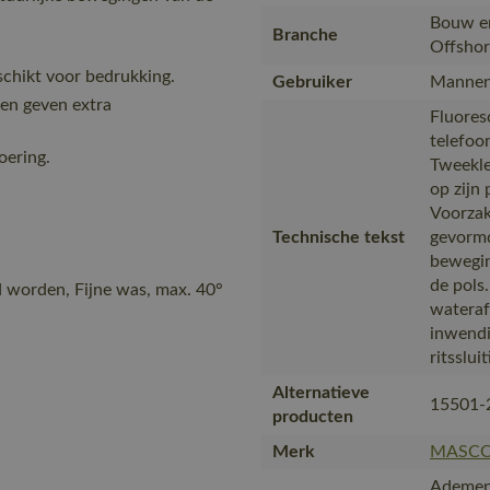
Bouw en
Branche
Offshor
schikt voor bedrukking.
Gebruiker
Mannen
epen geven extra
Fluores
telefoo
oering.
Tweekle
op zijn 
Voorzak
Technische tekst
gevorm
bewegin
de pols
d worden, Fijne was, max. 40°
wateraf
inwendi
ritsslui
Alternatieve
15501-
producten
Merk
MASC
Ademen