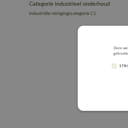
Categorie industrieel onderhoud
Industriële reinigingscategorie C1
Deze web
gebruike
STR