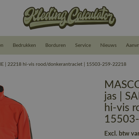
en
Bedrukken
Borduren
Service
Nieuws
Aanvr
 22218 hi-vis rood/donkerantraciet | 15503-259-22218
MASCO
jas | 
hi-vis 
15503
Excl. btw va