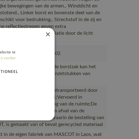
ijke bewegingen van de armen., Winddicht en
stotend., Linker borst en bovenste deel van de
eschikt voor bedrukking., Strechstof in de zij en
he reflectiestrepen geven extra
×
svrijheid., Effectieve isolatie door de licht
erde voering.
ebsite te
380, 50077-843, 18050-802
es verder
n op het rugpand en op de borstzak kan het
TIONEEL
 bedrukt worden (Op de inzetstukken van
l materiaal).
ductie naar magazijnen getransporteerd door
rtpartners met ISO 14001;Vervoerd in
en met maximale benutting van de ruimte;De
verpakking is gemaakt van afval van de
productie;De verpakking waarin de bestelling van
 is gemaakt van of bevat gerecycled materiaal
 in de eigen fabriek van MASCOT in Laos, wat