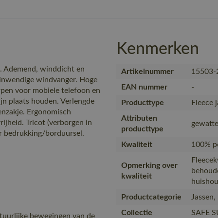
Kenmerken
ig. Ademend, winddicht en
Artikelnummer
15503-
n inwendige windvanger. Hoge
EAN nummer
-
orpen voor mobiele telefoon en
ijn plaats houden. Verlengde
Producttype
Fleece j
nenzakje. Ergonomisch
Attributen
heid. Tricot (verborgen in
gewatte
producttype
or bedrukking/borduursel.
Kwaliteit
100% po
Fleecekw
Opmerking over
behoude
kwaliteit
huishou
Productcategorie
Jassen,
Collectie
SAFE 
uurlijke bewegingen van de