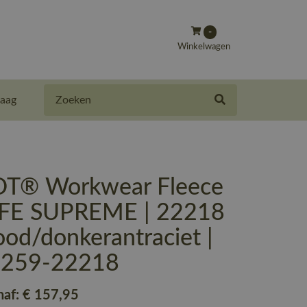
-
Winkelwagen
Zoeken
aag
T® Workwear Fleece
SAFE SUPREME | 22218
rood/donkerantraciet |
-259-22218
naf:
€ 157
,95