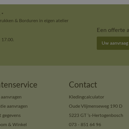
 *
ukken & Borduren in eigen atelier
Een offerte 
 17.00.
Uw aanvraag
tenservice
Contact
 aanvragen
Kledingcalculator
tie aanvragen
Oude Vlijmenseweg 190 D
t gegevens
5223 GT ‘s-Hertogenbosch
om & Winkel
073 - 851 64 96