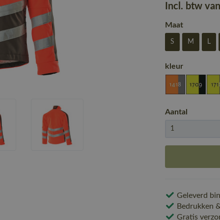
Incl. btw va
Maat
S
M
L
kleur
Aantal
Geleverd bin
Bedrukken & 
Gratis verzo