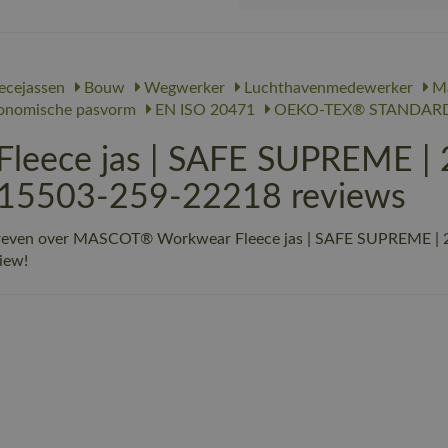
ecejassen
Bouw
Wegwerker
Luchthavenmedewerker
Ma
onomische pasvorm
EN ISO 20471
OEKO-TEX® STANDARD
ece jas | SAFE SUPREME | 2
| 15503-259-22218 reviews
hreven over MASCOT® Workwear Fleece jas | SAFE SUPREME | 22
view!