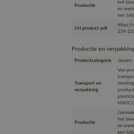
het bew
Productie
en werk
een SA8
https:/
Url product pdf
259-222
Productie en verpakkin
Productcategorie
Jassen,
Van pro
transpo
Transport en
zending
verpakking
product
plastic
MASCOT,
Gemaakt
het bew
Productie
en werk
een SA8