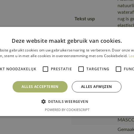
natuurl
wateraf
Tekst usp
rug is g
elastisc
beweging
gewatte
Deze website maakt gebruik van cookies.
Fitting
site gebruikt cookies om uw gebruikerservaring te verbeteren. Door onze w
00781-
accessories
n, stemt u in met alle cookies in overeenstemming met ons Cookiebeleid.
Le
Bovenaa
IKT NOODZAKELIJK
PRESTATIE
TARGETING
FUNC
Opmerking logo
product
softshel
ALLES ACCEPTEREN
ALLES AFWIJZEN
Van pro
transpo
Transport en
zending
DETAILS WEERGEVEN
verpakking
product
POWERED BY COOKIESCRIPT
plastic
MASCOT,
Gemaakt