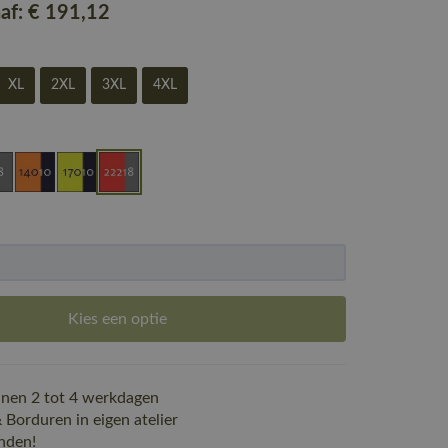
naf:
€ 191
,12
XL
2XL
3XL
4XL
Kies een optie
nen 2 tot 4 werkdagen
Borduren in eigen atelier
nden!