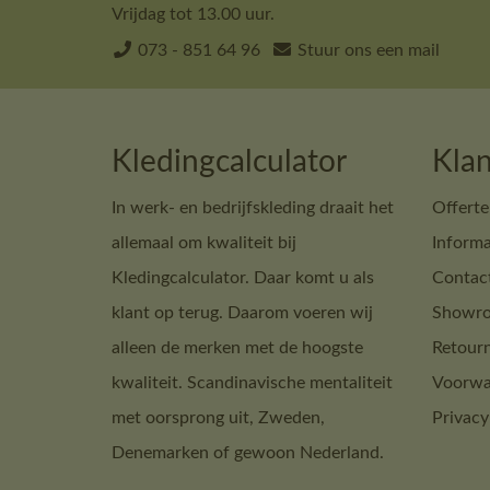
Vrijdag tot 13.00 uur.
073 - 851 64 96
Stuur ons een mail
Kledingcalculator
Klan
In werk- en bedrijfskleding draait het
Offerte
allemaal om kwaliteit bij
Informa
Kledingcalculator. Daar komt u als
Contac
klant op terug. Daarom voeren wij
Showro
alleen de merken met de hoogste
Retour
kwaliteit. Scandinavische mentaliteit
Voorwa
met oorsprong uit, Zweden,
Privacy
Denemarken of gewoon Nederland.