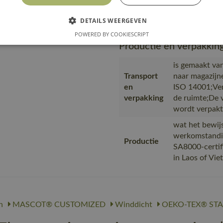
Url product
https://m
pdf
010-nl.pd
DETAILS WEERGEVEN
POWERED BY COOKIESCRIPT
Productie en verpakkin
is gemaakt van
Transport
naar magazijn
en
ISO 14001;Ver
verpakking
de ruimte;De 
wordt verpakt
wat het bewijs
werkomstandi
Productie
SA8000-certif
in Laos of Vi
n
MASCOT® CUSTOMIZED
Winddicht
OEKO-TEX® ST