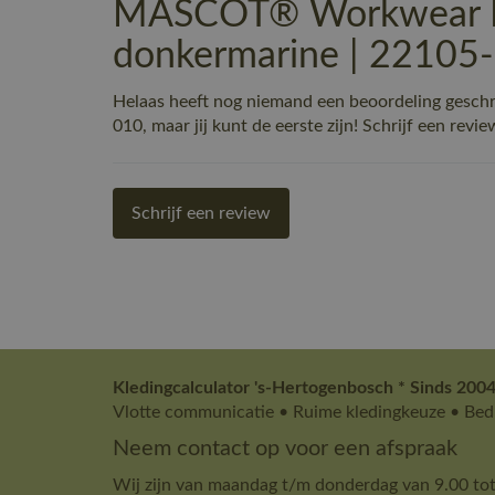
MASCOT® Workwear Fle
donkermarine | 22105
Helaas heeft nog niemand een beoordeling gesc
010, maar jij kunt de eerste zijn! Schrijf een revie
Schrijf een review
Kledingcalculator 's-Hertogenbosch * Sinds 2004
Vlotte communicatie • Ruime kledingkeuze • Bedr
Neem contact op voor een afspraak
Wij zijn van maandag t/m donderdag van 9.00 tot