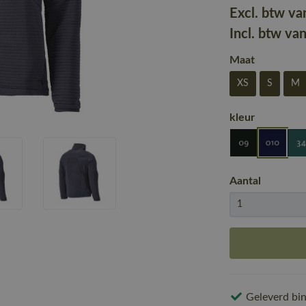
Excl. btw va
Incl. btw va
Maat
XS
S
M
kleur
Aantal
Geleverd bin