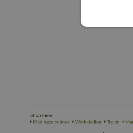
Shop meer
Kledingcalculator
Werkkleding
Truien
Ma