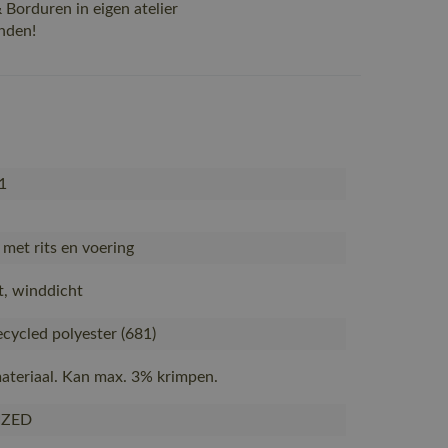
Borduren in eigen atelier
nden!
1
 met rits en voering
t, winddicht
cycled polyester (681)
ateriaal. Kan max. 3% krimpen.
IZED