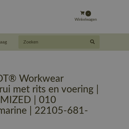
-
Winkelwagen
Zoeken
aag
T® Workwear
rui met rits en voering |
MIZED | 010
marine | 22105-681-