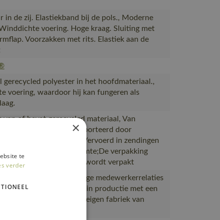
r in de zij. Elastiekband bij de pols., Moderne
Winddichte voering. Hoge kraag. Sluiting met
ormflap. Voorzakken met rits. Elastiek aan de
t
®
 gerecycled polyester in het hoofdmateriaal.,
e voering, waardoor hij kan fungeren als
laag.
 van of bevat gerecycled materiaal, Van
×
 naar magazijnen getransporteerd door
partners met ISO 14001;Vervoerd in zendingen
ale benutting van de ruimte;De verpakking
ebsite te
 bestelling van MASCOT wordt verpakt
es verder
wijs is van goede en veilige medewerkerrelaties
TIONEEL
standigheden, Gemaakt in productie met een
rtificaat, Gemaakt in de eigen fabriek van
n Laos of Vietnam