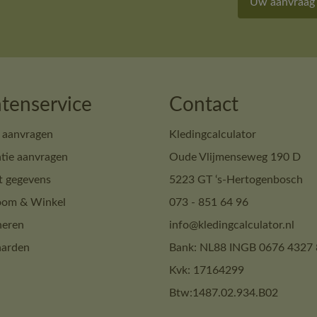
Uw aanvraag
tenservice
Contact
 aanvragen
Kledingcalculator
tie aanvragen
Oude Vlijmenseweg 190 D
t gegevens
5223 GT ‘s-Hertogenbosch
om & Winkel
073 - 851 64 96
neren
info@kledingcalculator.nl
arden
Bank: NL88 INGB 0676 4327 
Kvk: 17164299
Btw:1487.02.934.B02