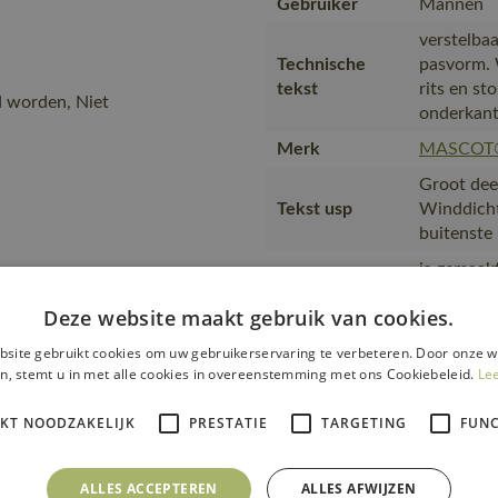
Gebruiker
Mannen
verstelbaa
Technische
pasvorm. 
tekst
rits en st
d worden, Niet
onderkan
Merk
MASCOT
Groot deel
Tekst usp
Winddicht
buitenste 
is gemaakt
productie
Transport en
Deze website maakt gebruik van cookies.
transport
verpakking
met maxim
site gebruikt cookies om uw gebruikerservaring te verbeteren. Door onze w
waarin de
n, stemt u in met alle cookies in overeenstemming met ons Cookiebeleid.
Le
wat het be
IKT NOODZAKELIJK
PRESTATIE
TARGETING
FUNC
en werkom
Productie
SA8000-ce
MASCOT i
ALLES ACCEPTEREN
ALLES AFWIJZEN