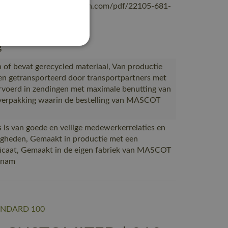
ascotsitecore-1ccb8.kxcdn.com/pdf/22105-681-
f
g
 of bevat gerecycled materiaal, Van productie
en getransporteerd door transportpartners met
voerd in zendingen met maximale benutting van
verpakking waarin de bestelling van MASCOT
 is van goede en veilige medewerkerrelaties en
gheden, Gemaakt in productie met een
icaat, Gemaakt in de eigen fabriek van MASCOT
etnam
ANDARD 100