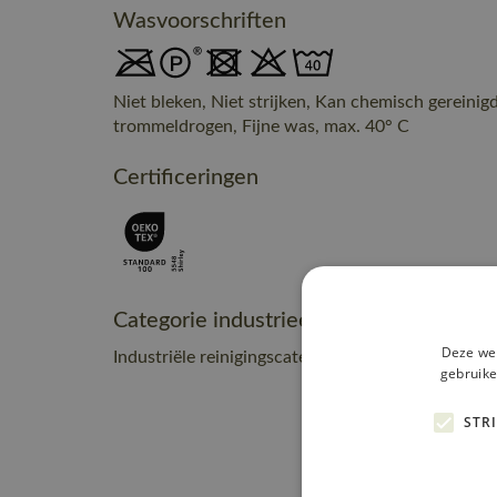
Wasvoorschriften
Niet bleken, Niet strijken, Kan chemisch gereinig
trommeldrogen, Fijne was, max. 40° C
Certificeringen
Categorie industrieel onderhoud
Deze web
Industriële reinigingscategorie C2
gebruike
STR