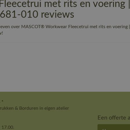
ecetrui met rits en voering
-681-010 reviews
hreven over MASCOT® Workwear Fleecetrui met rits en voering
w!
 *
ukken & Borduren in eigen atelier
Een offerte 
 17.00.