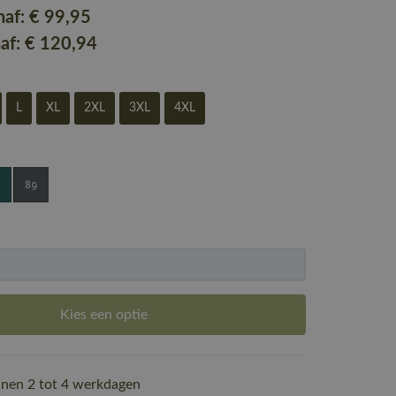
naf:
€ 99
,95
naf:
€ 120
,94
L
XL
2XL
3XL
4XL
Kies een optie
nen 2 tot 4 werkdagen