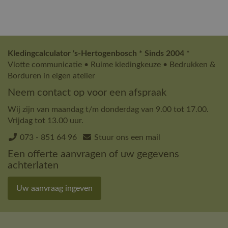
Kledingcalculator 's-Hertogenbosch * Sinds 2004 *
Vlotte communicatie • Ruime kledingkeuze • Bedrukken &
Borduren in eigen atelier
Neem contact op voor een afspraak
Wij zijn van maandag t/m donderdag van 9.00 tot 17.00.
Vrijdag tot 13.00 uur.
073 - 851 64 96
Stuur ons een mail
Een offerte aanvragen of uw gegevens
achterlaten
Uw aanvraag ingeven