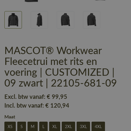
MASCOT® Workwear
Fleecetrui met rits en
voering | CUSTOMIZED |
09 zwart | 22105-681-09
Excl. btw vanaf:
€ 99
,95
Incl. btw vanaf:
€ 120
,94
Maat
XS
S
M
L
XL
2XL
3XL
4XL