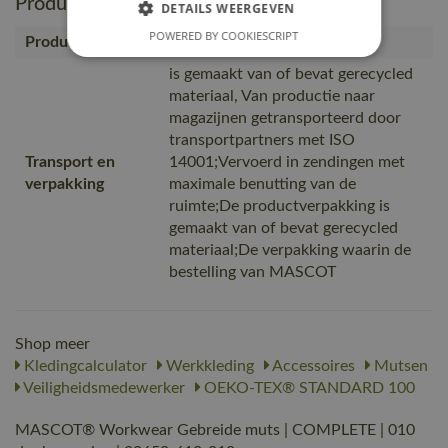
Productie en verpakking
DETAILS WEERGEVEN
POWERED BY COOKIESCRIPT
Productcategorie
Accessoires, Mutsen
is gemaakt van of bevat gerecycled
materiaal, Van productie naar
magazijnen getransporteerd door
transportpartners met ISO
Transport en
14001;Vervoerd in zendingen met
verpakking
maximale benutting van de
ruimte;De productverpakking is
gemaakt van of bevat gerecycled
materiaal;De verpakking waarin de
bestelling van MASCOT
Shop meer
Kledingcalculator
Werkkleding
Accessoires
Mutsen
Veiligheidsmedewerker
OEKO-TEX® STANDARD 100
MASCOT® Workwear Gebreide muts | COMPLETE | 010