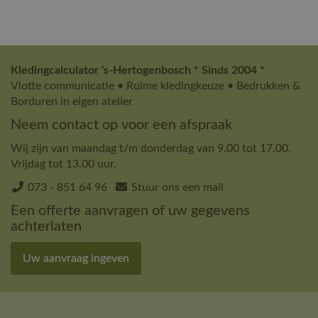
Kledingcalculator 's-Hertogenbosch * Sinds 2004 *
Vlotte communicatie • Ruime kledingkeuze • Bedrukken &
Borduren in eigen atelier
Neem contact op voor een afspraak
Wij zijn van maandag t/m donderdag van 9.00 tot 17.00.
Vrijdag tot 13.00 uur.
073 - 851 64 96
Stuur ons een mail
Een offerte aanvragen of uw gegevens
achterlaten
Uw aanvraag ingeven