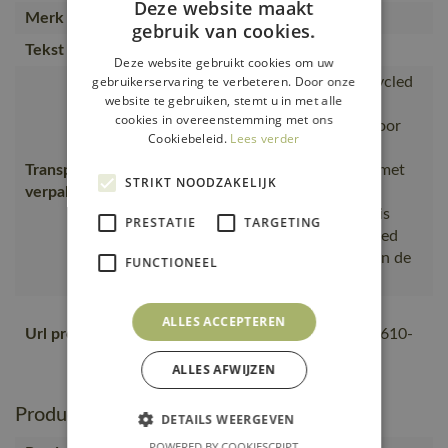
Deze website maakt
Merk
MASCOT®
gebruik van cookies.
Tekst usp
Stretchstof.
Deze website gebruikt cookies om uw
gebruikerservaring te verbeteren. Door onze
is gemaakt van of bevat gerecycled
website te gebruiken, stemt u in met alle
materiaal, Van productie naar
cookies in overeenstemming met ons
magazijnen getransporteerd door
Cookiebeleid.
Lees verder
transportpartners met ISO
Transport en
14001;Vervoerd in zendingen met
STRIKT NOODZAKELIJK
verpakking
maximale benutting van de
ruimte;De productverpakking is
PRESTATIE
TARGETING
gemaakt van of bevat gerecycled
materiaal;De verpakking waarin de
FUNCTIONEEL
bestelling van MASCOT
https://mascotsitecore-
ALLES ACCEPTEREN
Url product pdf
1ccb8.kxcdn.com/pdf/20650-610-
22-nl.pdf
ALLES AFWIJZEN
Productie en verpakking
DETAILS WEERGEVEN
POWERED BY COOKIESCRIPT