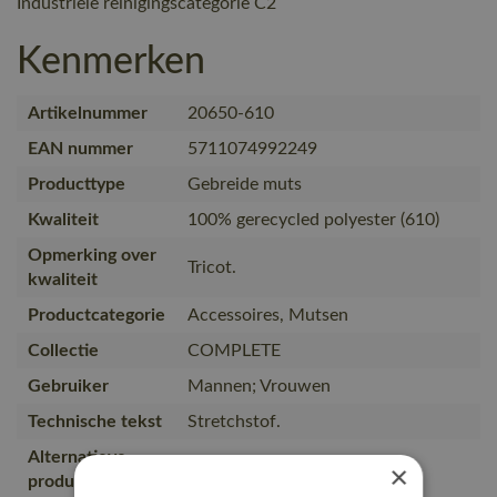
Industriële reinigingscategorie C2
Kenmerken
Artikelnummer
20650-610
EAN nummer
5711074992249
Producttype
Gebreide muts
Kwaliteit
100% gerecycled polyester (610)
Opmerking over
Tricot.
kwaliteit
Productcategorie
Accessoires, Mutsen
Collectie
COMPLETE
Gebruiker
Mannen; Vrouwen
Technische tekst
Stretchstof.
Alternatieve
×
50603-974, 19150-613
producten