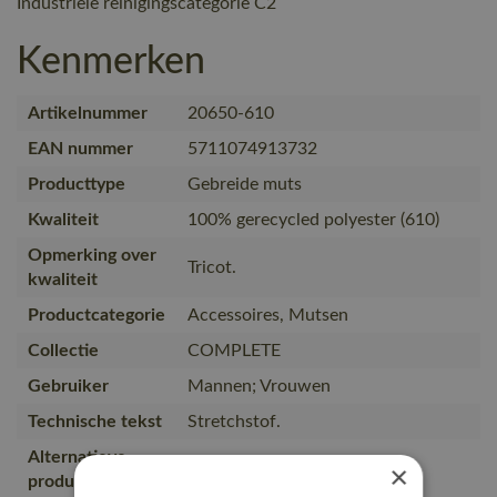
Industriële reinigingscategorie C2
Kenmerken
Artikelnummer
20650-610
EAN nummer
5711074913732
Producttype
Gebreide muts
Kwaliteit
100% gerecycled polyester (610)
Opmerking over
Tricot.
kwaliteit
Productcategorie
Accessoires, Mutsen
Collectie
COMPLETE
Gebruiker
Mannen; Vrouwen
Technische tekst
Stretchstof.
Alternatieve
×
50603-974, 19150-613
producten