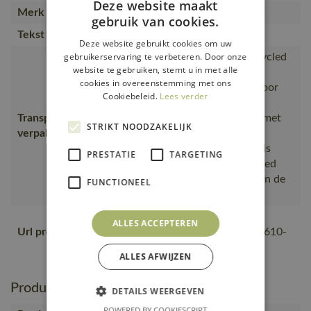
Deze website maakt
Merk
MASCOT®
gebruik van cookies.
Tekst usp
Stretchstof.
Deze website gebruikt cookies om uw
gebruikerservaring te verbeteren. Door onze
is gemaakt van of bevat gerecycled
website te gebruiken, stemt u in met alle
materiaal, Van productie naar
cookies in overeenstemming met ons
magazijnen getransporteerd door
Cookiebeleid.
Lees verder
transportpartners met ISO
Transport en
14001;Vervoerd in zendingen met
STRIKT NOODZAKELIJK
verpakking
maximale benutting van de
ruimte;De productverpakking is
PRESTATIE
TARGETING
gemaakt van of bevat gerecycled
materiaal;De verpakking waarin de
FUNCTIONEEL
bestelling van MASCOT
https://mascotsitecore-
ALLES ACCEPTEREN
Url product pdf
1ccb8.kxcdn.com/pdf/20650-610-
09-nl.pdf
ALLES AFWIJZEN
Productie en verpakking
DETAILS WEERGEVEN
POWERED BY COOKIESCRIPT