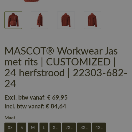
MASCOT® Workwear Jas
met rits | CUSTOMIZED |
24 herfstrood | 22303-682-
24
Excl. btw vanaf:
€ 69
,95
Incl. btw vanaf:
€ 84
,64
Maat
XS
S
M
L
XL
2XL
3XL
4XL