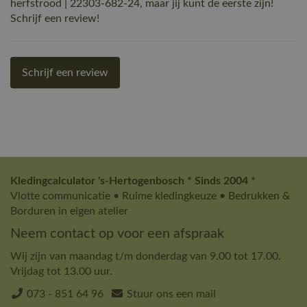
herfstrood | 22303-682-24, maar jij kunt de eerste zijn!
Schrijf een review!
Schrijf een review
Kledingcalculator 's-Hertogenbosch * Sinds 2004 *
Vlotte communicatie • Ruime kledingkeuze • Bedrukken &
Borduren in eigen atelier
Neem contact op voor een afspraak
Wij zijn van maandag t/m donderdag van 9.00 tot 17.00.
Vrijdag tot 13.00 uur.
073 - 851 64 96
Stuur ons een mail