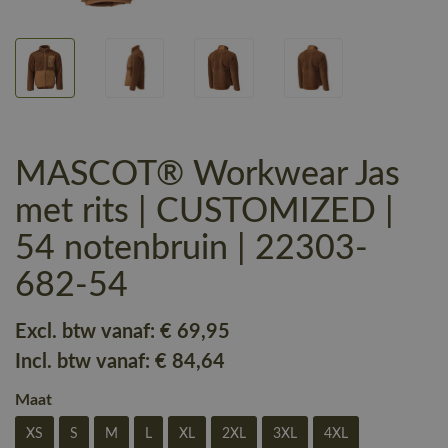
MASCOT® Workwear Jas
met rits | CUSTOMIZED |
54 notenbruin | 22303-
682-54
Excl. btw vanaf:
€ 69
,95
Incl. btw vanaf:
€ 84
,64
Maat
XS
S
M
L
XL
2XL
3XL
4XL