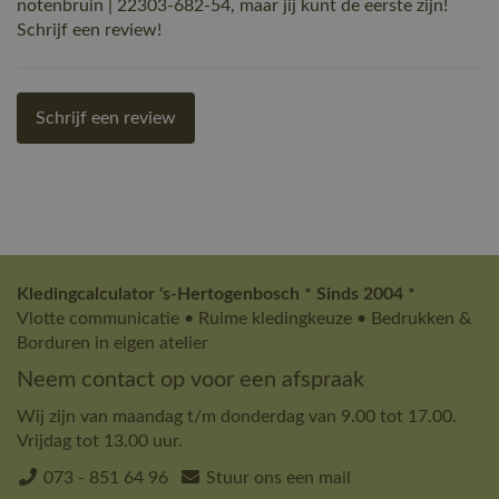
notenbruin | 22303-682-54, maar jij kunt de eerste zijn!
Schrijf een review!
Schrijf een review
Kledingcalculator 's-Hertogenbosch * Sinds 2004 *
Vlotte communicatie • Ruime kledingkeuze • Bedrukken &
Borduren in eigen atelier
Neem contact op voor een afspraak
Wij zijn van maandag t/m donderdag van 9.00 tot 17.00.
Vrijdag tot 13.00 uur.
073 - 851 64 96
Stuur ons een mail