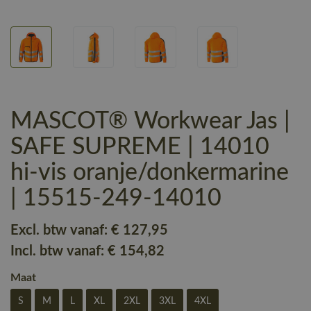
MASCOT® Workwear Jas |
SAFE SUPREME | 14010
hi-vis oranje/donkermarine
| 15515-249-14010
Excl. btw vanaf:
€ 127
,95
Incl. btw vanaf:
€ 154
,82
Maat
S
M
L
XL
2XL
3XL
4XL