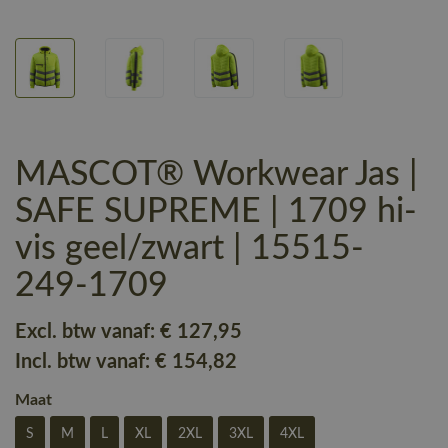
MASCOT® Workwear Jas |
SAFE SUPREME | 1709 hi-
vis geel/zwart | 15515-
249-1709
Excl. btw vanaf:
€ 127
,95
Incl. btw vanaf:
€ 154
,82
Maat
S
M
L
XL
2XL
3XL
4XL