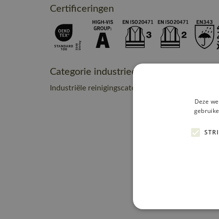
Certificeringen
Categorie industrieel onderhoud
Industriële reinigingscategorie C2
Deze web
gebruike
STR