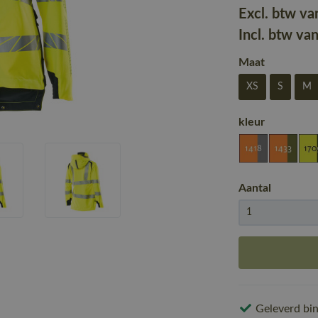
Excl. btw va
Incl. btw va
Maat
XS
S
M
kleur
Aantal
Geleverd bin