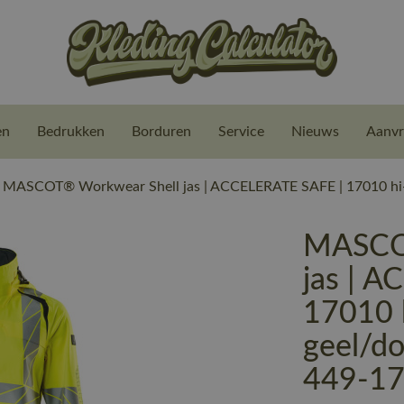
en
Bedrukken
Borduren
Service
Nieuws
Aanvr
MASCOT® Workwear Shell jas | ACCELERATE SAFE | 17010 hi-
MASCO
jas | 
17010 h
geel/d
449-1