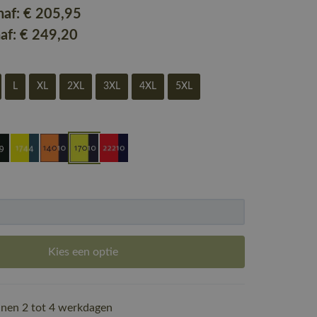
naf:
€ 205
,95
naf:
€ 249
,20
L
XL
2XL
3XL
4XL
5XL
Kies een optie
nen 2 tot 4 werkdagen