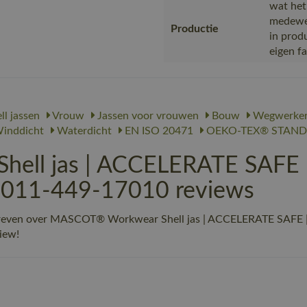
wat het
medewer
Productie
in prod
eigen f
ll jassen
Vrouw
Jassen voor vrouwen
Bouw
Wegwerke
inddicht
Waterdicht
EN ISO 20471
OEKO-TEX® STAND
ll jas | ACCELERATE SAFE |
19011-449-17010 reviews
hreven over MASCOT® Workwear Shell jas | ACCELERATE SAFE | 
view!