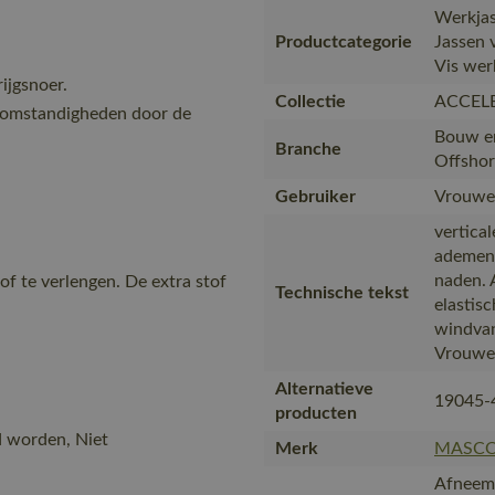
Werkjas
Productcategorie
Jassen 
Vis werk
ijgsnoer.
Collectie
ACCEL
somstandigheden door de
Bouw en
Branche
Offshor
Gebruiker
Vrouwe
vertical
ademend
naden. 
of te verlengen. De extra stof
Technische tekst
elastisc
windvan
Vrouwel
Alternatieve
19045-
producten
d worden, Niet
Merk
MASC
Afneemb