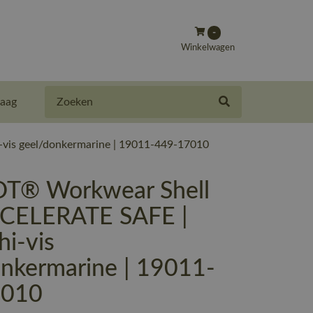
-
Winkelwagen
Zoeken
aag
vis geel/donkermarine | 19011-449-17010
T® Workwear Shell
ACCELERATE SAFE |
i-vis
onkermarine | 19011-
7010