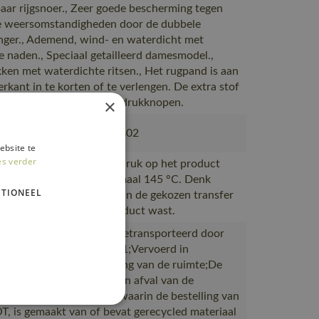
baar rijgsnoer., Zeer goede bescherming tegen
 weersomstandigheden door de dubbele
ger., Ademend, wind- en waterdicht met
e naden., Speciaal getailleerd damesmodel.,
ken met waterdichte ritsen., Het rugpand is aan
rkant in te korten of te verlengen. De extra stof
×
den opgevouwen d.m.v. drukknopen.
380, 50077-843, 18050-802
ebsite te
es verder
n transfer die voor de opdruk op het product
den verwarmd tot maximaal 145 °C. Denk
TIONEEL
m de wasvoorschriften van de gekozen transfer
roleren voordat u het product wast.
ductie naar magazijnen getransporteerd door
rtpartners met ISO 14001;Vervoerd in
en met maximale benutting van de ruimte;De
verpakking is gemaakt van afval van de
productie;De verpakking waarin de bestelling van
 is gemaakt van of bevat gerecycled materiaal