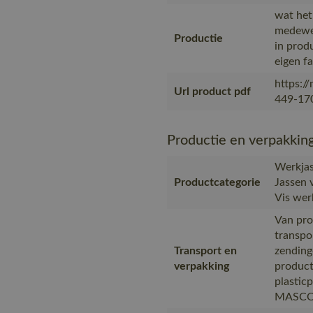
wat het
medewer
Productie
in prod
eigen f
https:/
Url product pdf
449-170
Productie en verpakkin
Werkjas
Productcategorie
Jassen 
Vis werk
Van pro
transpo
Transport en
zending
verpakking
product
plastic
MASCOT,