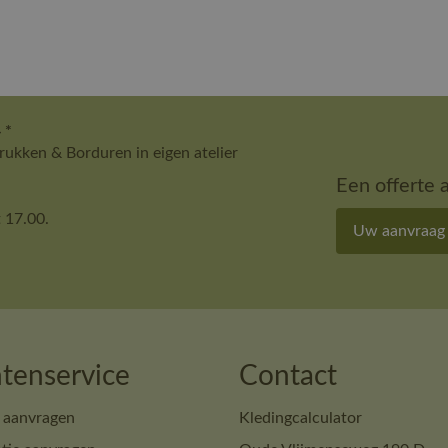
 *
ukken & Borduren in eigen atelier
Een offerte 
 17.00.
Uw aanvraag
tenservice
Contact
 aanvragen
Kledingcalculator