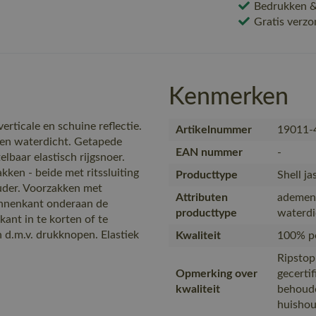
Bedrukken & 
Gratis verzo
Kenmerken
rticale en schuine reflectie.
Artikelnummer
19011-
en waterdicht. Getapede
EAN nummer
-
baar elastisch rijgsnoer.
kken - beide met ritssluiting
Producttype
Shell ja
uder. Voorzakken met
Attributen
ademend
binnenkant onderaan de
producttype
waterdi
kant in te korten of te
d.m.v. drukknopen. Elastiek
Kwaliteit
100% po
Ripstop
Opmerking over
gecerti
kwaliteit
behoude
huishou