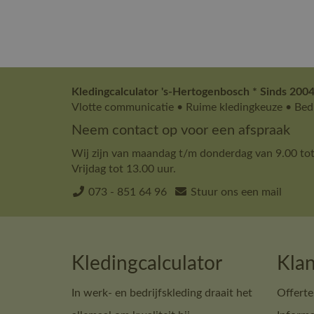
Kledingcalculator 's-Hertogenbosch * Sinds 2004
Vlotte communicatie • Ruime kledingkeuze • Bedr
Neem contact op voor een afspraak
Wij zijn van maandag t/m donderdag van 9.00 tot
Vrijdag tot 13.00 uur.
073 - 851 64 96
Stuur ons een mail
Kledingcalculator
Klan
In werk- en bedrijfskleding draait het
Offerte