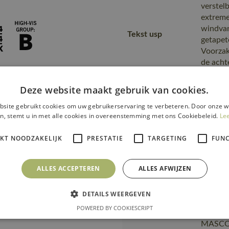
verstel
extreme
windvan
Tekst usp
getapet
Voorzak
de achte
kan wor
Deze website maakt gebruik van cookies.
Fitting
00781-
accessories
site gebruikt cookies om uw gebruikerservaring te verbeteren. Door onze w
n, stemt u in met alle cookies in overeenstemming met ons Cookiebeleid.
Le
Kies ee
kan wor
Opmerking logo
IKT NOODZAKELIJK
PRESTATIE
TARGETING
FUNC
eraan o
te cont
Van pro
ALLES ACCEPTEREN
ALLES AFWIJZEN
transpo
Transport en
zending
DETAILS WEERGEVEN
verpakking
product
POWERED BY COOKIESCRIPT
plastic
MASCOT,