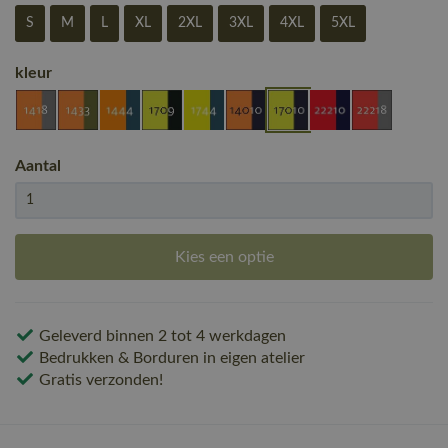
S
M
L
XL
2XL
3XL
4XL
5XL
kleur
Aantal
Kies een optie
Geleverd binnen 2 tot 4 werkdagen
Bedrukken & Borduren in eigen atelier
Gratis verzonden!