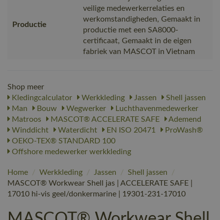
veilige medewerkerrelaties en
werkomstandigheden, Gemaakt in
Productie
productie met een SA8000-
certificaat, Gemaakt in de eigen
fabriek van MASCOT in Vietnam
Shop meer
Kledingcalculator
Werkkleding
Jassen
Shell jassen
Man
Bouw
Wegwerker
Luchthavenmedewerker
Matroos
MASCOT® ACCELERATE SAFE
Ademend
Winddicht
Waterdicht
EN ISO 20471
ProWash®
OEKO-TEX® STANDARD 100
Offshore medewerker werkkleding
Home
/
Werkkleding
/
Jassen
/
Shell jassen
/
MASCOT® Workwear Shell jas | ACCELERATE SAFE |
17010 hi-vis geel/donkermarine | 19301-231-17010
MASCOT® Workwear Shell