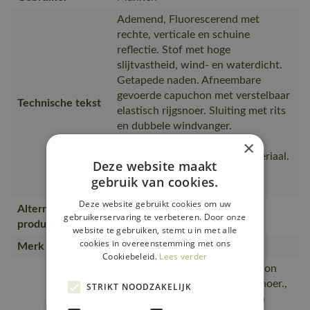
Ademend, Fluorescerend met
rechte, verticale en schuine
reflectie. Stof met hoge
slijtvastheid, wind- en waterdicht.
Getapede naden. Afneembare
gevoerde capuchon met verstelbaar
Technische tekst
elastisch rijgsnoer. Sluiting met rits
en dubbele windvanger.
Binnenzakken - beide met
×
ritssluiting en één van netmateriaal.
Deze website maakt
Afneembare ID-kaarthouder.
gebruik van cookies.
Borstzak met waterdi
Deze website gebruikt cookies om uw
Alternatieve
19001-449, 19335-231
gebruikerservaring te verbeteren. Door onze
producten
website te gebruiken, stemt u in met alle
cookies in overeenstemming met ons
Merk
MASCOT®
Cookiebeleid.
Lees verder
Afneembare, gevoerde capuchon
met elastisch verstelbaar rijgsnoer.,
STRIKT NOODZAKELIJK
Zeer goede bescherming tegen