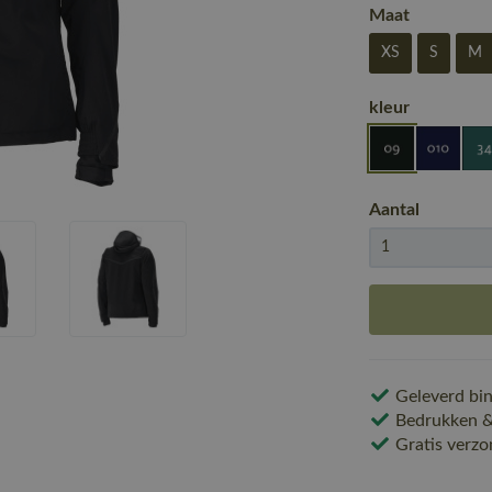
Maat
XS
S
M
kleur
Aantal
Geleverd bin
Bedrukken & 
Gratis verzo