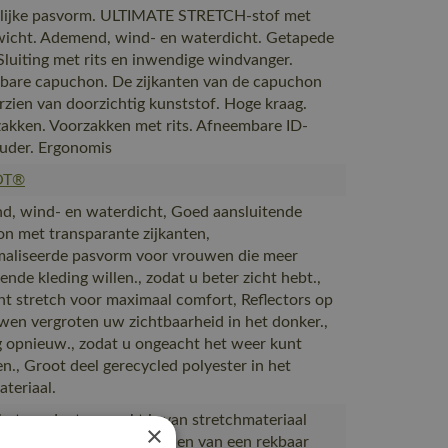
lijke pasvorm. ULTIMATE STRETCH-stof met
wicht. Ademend, wind- en waterdicht. Getapede
Sluiting met rits en inwendige windvanger.
are capuchon. De zijkanten van de capuchon
orzien van doorzichtig kunststof. Hoge kraag.
akken. Voorzakken met rits. Afneembare ID-
uder. Ergonomis
OT®
, wind- en waterdicht, Goed aansluitende
n met transparante zijkanten,
aliseerde pasvorm voor vrouwen die meer
ende kleding willen., zodat u beter zicht hebt.,
cht stretch voor maximaal comfort, Reflectors op
en vergroten uw zichtbaarheid in het donker.,
g opnieuw., zodat u ongeacht het weer kunt
en., Groot deel gerecycled polyester in het
teriaal.
et product gemaakt is van stretchmateriaal
×
r gebruik gemaakt te worden van een rekbaar