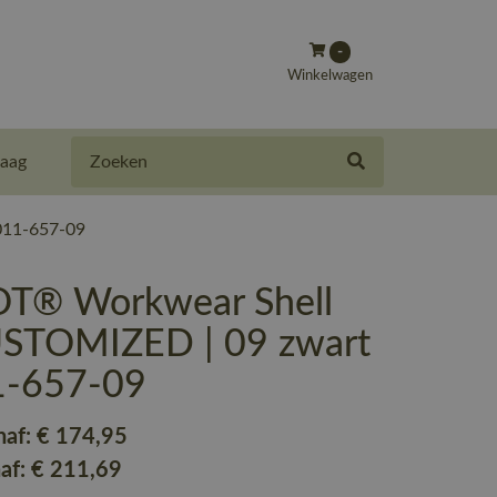
-
Winkelwagen
Zoeken
aag
011-657-09
T® Workwear Shell
CUSTOMIZED | 09 zwart
1-657-09
naf:
€ 174
,95
naf:
€ 211
,69