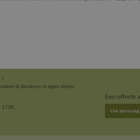
 *
ukken & Borduren in eigen atelier
Een offerte 
 17.00.
Uw aanvraag