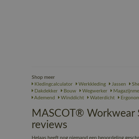
Shop meer
Kledingcalculator
Werkkleding
Jassen
She
Dakdekker
Bouw
Wegwerker
Magazijnme
Ademend
Winddicht
Waterdicht
Ergonom
MASCOT® Workwear She
reviews
Helaas heeft nog niemand een beoordeling gesch