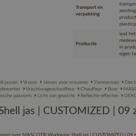
transpo
Transport en
zending
verpakking
product
plastic
wat het
medewer
Productie
in prod
eigen f
ll jassen
Vrouw
Jassen voor vrouwen
Timmerman
Elect
dewerker
Vrachtwagenchauffeur
Chauffeur
Boer
MASC
ische pasvorm
Licht van gewicht
Reflectie-effecten
OEKO
ll jas | CUSTOMIZED | 09 z
reven over MASCOT® Workwear Shell jas | CUSTOMIZED | 09 zwar