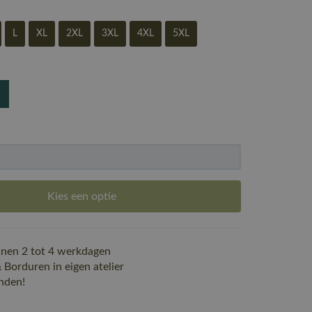
L
XL
2XL
3XL
4XL
5XL
Kies een optie
nen 2 tot 4 werkdagen
Borduren in eigen atelier
nden!