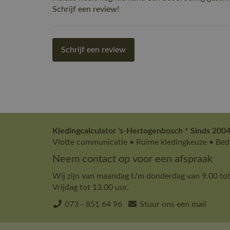
Schrijf een review!
Schrijf een review
Kledingcalculator 's-Hertogenbosch * Sinds 2004
Vlotte communicatie • Ruime kledingkeuze • Bedr
Neem contact op voor een afspraak
Wij zijn van maandag t/m donderdag van 9.00 tot
Vrijdag tot 13.00 uur.
073 - 851 64 96
Stuur ons een mail