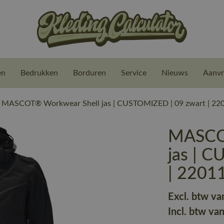
en
Bedrukken
Borduren
Service
Nieuws
Aanvr
MASCOT® Workwear Shell jas | CUSTOMIZED | 09 zwart | 22
MASCO
jas | 
| 2201
Excl. btw va
Incl. btw va