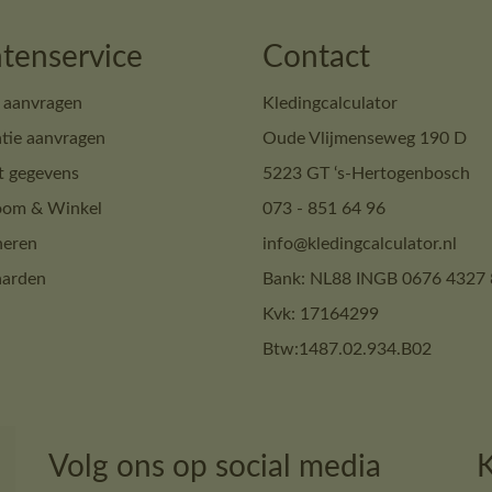
tenservice
Contact
 aanvragen
Kledingcalculator
tie aanvragen
Oude Vlijmenseweg 190 D
t gegevens
5223 GT ‘s-Hertogenbosch
om & Winkel
073 - 851 64 96
neren
info@kledingcalculator.nl
arden
Bank: NL88 INGB 0676 4327 
Kvk: 17164299
Btw:1487.02.934.B02
Volg ons op social media
K