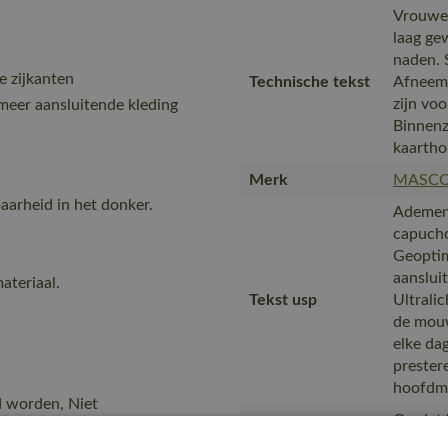
Vrouwe
laag ge
naden. 
 zijkanten
Technische tekst
Afneemb
zijn vo
eer aansluitende kleding
Binnenz
kaartho
Merk
MASC
arheid in het donker.
Ademend
capucho
Geoptim
aansluit
ateriaal.
Tekst usp
Ultrali
de mouw
elke da
prester
hoofdma
d worden, Niet
Omdat h
Opmerking logo
dient e