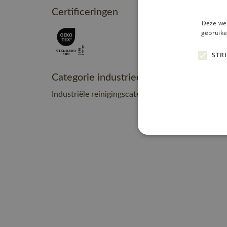
Certificeringen
Deze web
gebruike
STR
Categorie industrieel onderhoud
Industriële reinigingscategorie C2