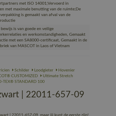
rtpartners met ISO 14001;Vervoerd in
en met maximale benutting van de ruimte;De
verpakking is gemaakt van afval van de
productie
 bewijs is van goede en veilige
kerrelaties en werkomstandigheden, Gemaakt
uctie met een SA8000-certificaat, Gemaakt in de
abriek van MASCOT in Laos of Vietnam
ricien
Schilder
Loodgieter
Hovenier
OT® CUSTOMIZED
Ultimate Stretch
-TEX® STANDARD 100
wart | 22011-657-09
t | 22011-657-09, maar jij kunt de eerste zijn!