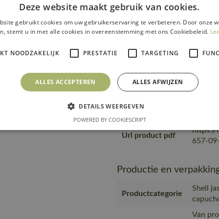
Deze website maakt gebruik van cookies.
transfer
site gebruikt cookies om uw gebruikerservaring te verbeteren. Door onze w
Van pro
n, stemt u in met alle cookies in overeenstemming met ons Cookiebeleid.
Le
transpo
Transport en
zending
verpakking
IKT NOODZAKELIJK
PRESTATIE
TARGETING
FUNC
product
plastic
ALLES ACCEPTEREN
ALLES AFWIJZEN
wat het
medewer
Productie
in prod
DETAILS WEERGEVEN
eigen f
POWERED BY COOKIESCRIPT
https:/
Url product pdf
657-09-
Productie en verpakkin
Shell j
Productcategorie
capuch
Van pro