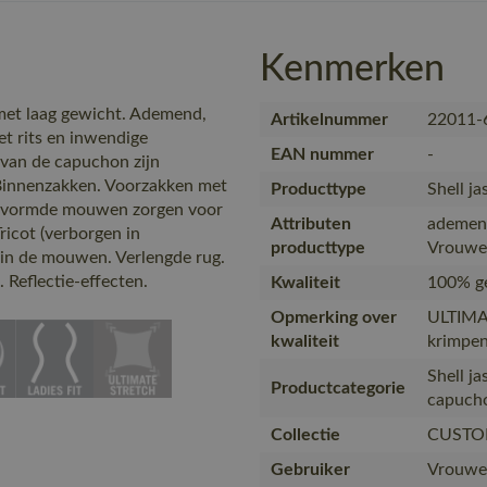
Kenmerken
et laag gewicht. Ademend,
Artikelnummer
22011-
t rits en inwendige
EAN nummer
-
van de capuchon zijn
 Binnenzakken. Voorzakken met
Producttype
Shell ja
gevormde mouwen zorgen voor
Attributen
ademen
ricot (verborgen in
producttype
Vrouwel
 in de mouwen. Verlengde rug.
 Reflectie-effecten.
Kwaliteit
100% ge
Opmerking over
ULTIMA
kwaliteit
krimpen
Shell j
Productcategorie
capuch
Collectie
CUSTO
Gebruiker
Vrouwe