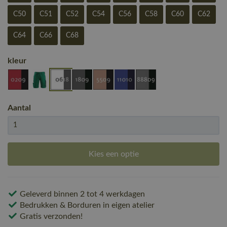
C50
C51
C52
C54
C56
C58
C60
C62
C64
C66
C68
kleur
Aantal
Kies een optie
Geleverd binnen 2 tot 4 werkdagen
Bedrukken & Borduren in eigen atelier
Gratis verzonden!