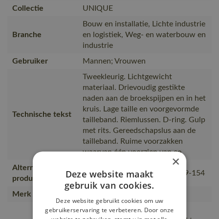
Collectie
UNIQUE
Bouw en installatie, Lichte industrie
Branche
en logistiek, Weg- en waterbouw en
industrie
Gebruiker
Mannen; Vrouwen
Tweekleurig. Lichtgewicht
materiaal. Drievoudig gestikte
naden aan de broekspijpen en in het
kruis. Lage taille en voorgevormde
Technische tekst
tailleband. Riemlussen. D-ring. Gulp
met rits. Gereedschapslus aan de
tailleband. Ruime voorzakken
waarvan één voorzien van ee
×
Alternatieve
Deze website maakt
18349-230, 14149-442, 10149-154
producten
gebruik van cookies.
Merk
MASCOT®
Deze website gebruikt cookies om uw
Versterkte achterzakken en
gebruikerservaring te verbeteren. Door onze