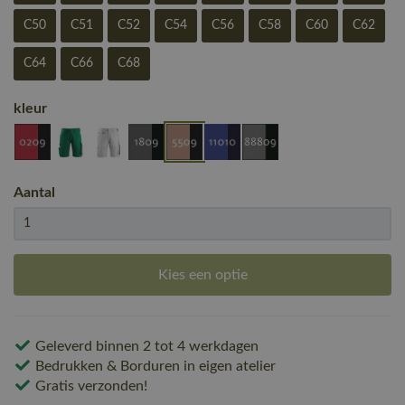
C50
C51
C52
C54
C56
C58
C60
C62
C64
C66
C68
kleur
Aantal
Kies een optie
Geleverd binnen 2 tot 4 werkdagen
Bedrukken & Borduren in eigen atelier
Gratis verzonden!