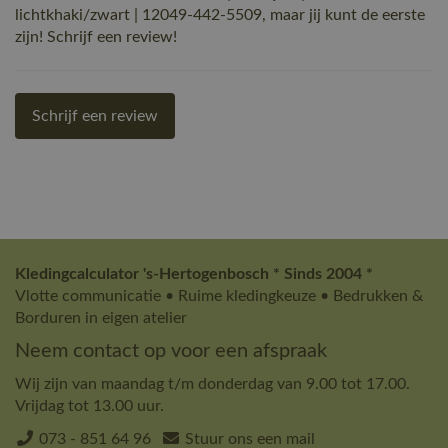
lichtkhaki/zwart | 12049-442-5509, maar jij kunt de eerste
zijn! Schrijf een review!
Schrijf een review
Kledingcalculator 's-Hertogenbosch * Sinds 2004 *
Vlotte communicatie • Ruime kledingkeuze • Bedrukken &
Borduren in eigen atelier
Neem contact op voor een afspraak
Wij zijn van maandag t/m donderdag van 9.00 tot 17.00.
Vrijdag tot 13.00 uur.
073 - 851 64 96
Stuur ons een mail