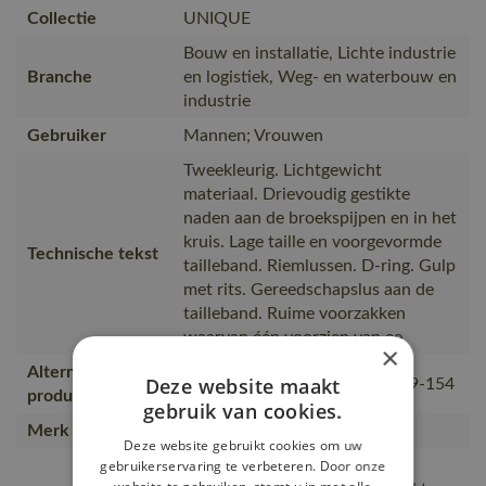
Collectie
UNIQUE
Bouw en installatie, Lichte industrie
Branche
en logistiek, Weg- en waterbouw en
industrie
Gebruiker
Mannen; Vrouwen
Tweekleurig. Lichtgewicht
materiaal. Drievoudig gestikte
naden aan de broekspijpen en in het
kruis. Lage taille en voorgevormde
Technische tekst
tailleband. Riemlussen. D-ring. Gulp
met rits. Gereedschapslus aan de
tailleband. Ruime voorzakken
waarvan één voorzien van ee
×
Alternatieve
Deze website maakt
18349-230, 14149-442, 10149-154
producten
gebruik van cookies.
Merk
MASCOT®
Deze website gebruikt cookies om uw
Versterkte achterzakken en
gebruikerservaring te verbeteren. Door onze