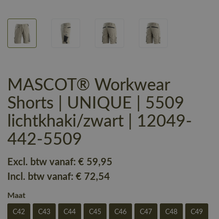
MASCOT® Workwear
Shorts | UNIQUE | 5509
lichtkhaki/zwart | 12049-
442-5509
Excl. btw vanaf:
€ 59
,95
Incl. btw vanaf:
€ 72
,54
Maat
C42
C43
C44
C45
C46
C47
C48
C49