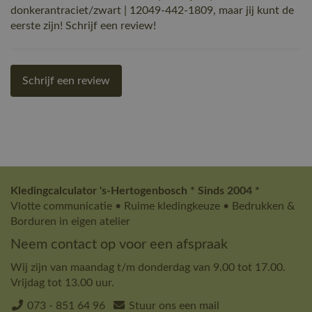
donkerantraciet/zwart | 12049-442-1809, maar jij kunt de
eerste zijn! Schrijf een review!
Schrijf een review
Kledingcalculator 's-Hertogenbosch * Sinds 2004 *
Vlotte communicatie • Ruime kledingkeuze • Bedrukken &
Borduren in eigen atelier
Neem contact op voor een afspraak
Wij zijn van maandag t/m donderdag van 9.00 tot 17.00.
Vrijdag tot 13.00 uur.
073 - 851 64 96
Stuur ons een mail