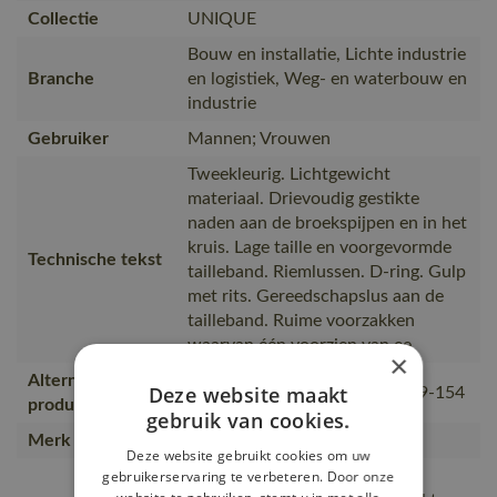
Collectie
UNIQUE
Bouw en installatie, Lichte industrie
Branche
en logistiek, Weg- en waterbouw en
industrie
Gebruiker
Mannen; Vrouwen
Tweekleurig. Lichtgewicht
materiaal. Drievoudig gestikte
naden aan de broekspijpen en in het
kruis. Lage taille en voorgevormde
Technische tekst
tailleband. Riemlussen. D-ring. Gulp
met rits. Gereedschapslus aan de
tailleband. Ruime voorzakken
waarvan één voorzien van ee
×
Alternatieve
Deze website maakt
18349-230, 14149-442, 10149-154
producten
gebruik van cookies.
Merk
MASCOT®
Deze website gebruikt cookies om uw
Versterkte achterzakken en
gebruikerservaring te verbeteren. Door onze