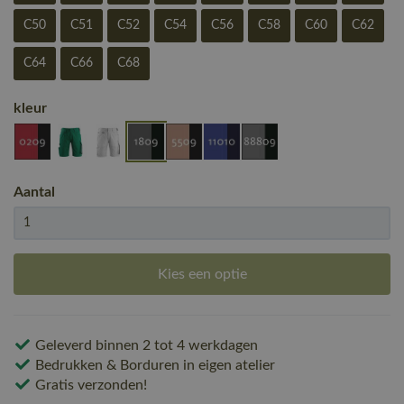
C50
C51
C52
C54
C56
C58
C60
C62
C64
C66
C68
kleur
Aantal
Kies een optie
Geleverd binnen 2 tot 4 werkdagen
Bedrukken & Borduren in eigen atelier
Gratis verzonden!