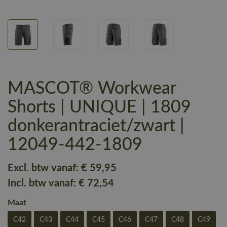
MASCOT® Workwear
Shorts | UNIQUE | 1809
donkerantraciet/zwart |
12049-442-1809
Excl. btw vanaf:
€ 59
,95
Incl. btw vanaf:
€ 72
,54
Maat
C42
C43
C44
C45
C46
C47
C48
C49