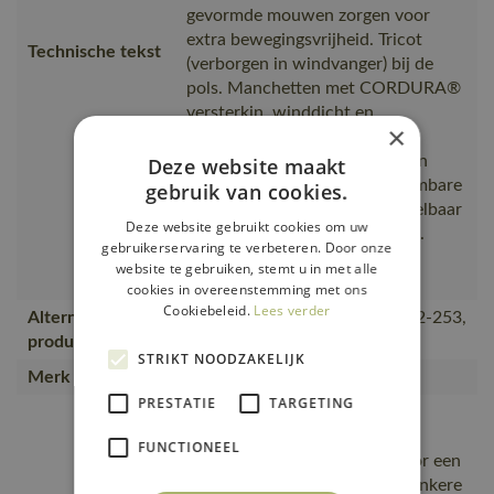
gevormde mouwen zorgen voor
extra bewegingsvrijheid. Tricot
Technische tekst
(verborgen in windvanger) bij de
pols. Manchetten met CORDURA®
versterkin, winddicht en
×
waterafstotend. Fleece aan de
binnenkant. Sluiting met rits en
Deze website maakt
inwendige windvanger. Afneembare
gebruik van cookies.
gevoerde capuchon met verstelbaar
Deze website gebruikt cookies om uw
elastisch rijgsnoer. Hoge kraag.
gebruikerservaring te verbeteren. Door onze
Binnenzakken. Binnenzak met
website te gebruiken, stemt u in met alle
ritssluiting
cookies in overeenstemming met ons
Cookiebeleid.
Lees verder
Alternatieve
15501-231, 09001-183, 15902-253,
producten
20502-246
STRIKT NOODZAKELIJK
Merk
MASCOT®
PRESTATIE
TARGETING
Ademend, Winddicht en
waterafstotend., Duurzaam
FUNCTIONEEL
CORDURA® bij de polsen voor een
extra lange levensduur., De donkere