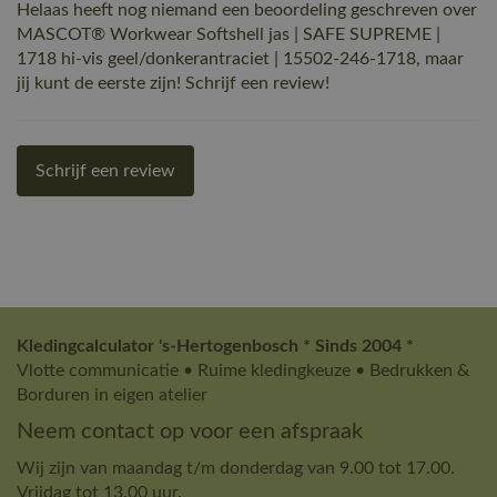
Helaas heeft nog niemand een beoordeling geschreven over
MASCOT® Workwear Softshell jas | SAFE SUPREME |
1718 hi-vis geel/donkerantraciet | 15502-246-1718, maar
jij kunt de eerste zijn! Schrijf een review!
Schrijf een review
Kledingcalculator 's-Hertogenbosch * Sinds 2004 *
Vlotte communicatie • Ruime kledingkeuze • Bedrukken &
Borduren in eigen atelier
Neem contact op voor een afspraak
Wij zijn van maandag t/m donderdag van 9.00 tot 17.00.
Vrijdag tot 13.00 uur.