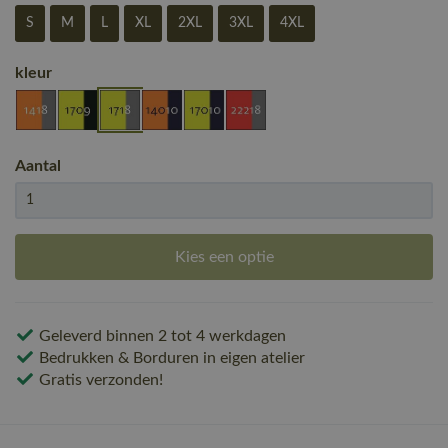
S
M
L
XL
2XL
3XL
4XL
kleur
Aantal
Kies een optie
Geleverd binnen 2 tot 4 werkdagen
Bedrukken & Borduren in eigen atelier
Gratis verzonden!