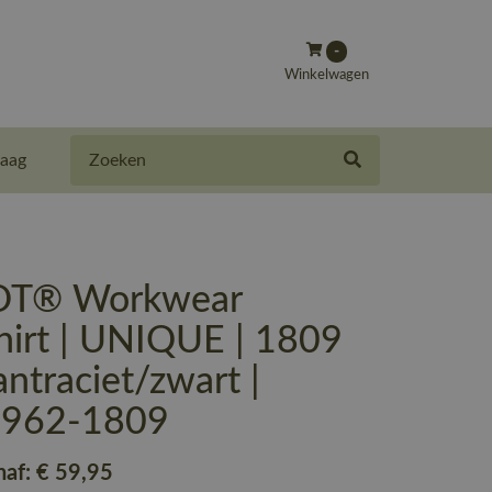
-
Winkelwagen
Zoeken
aag
T® Workwear
hirt | UNIQUE | 1809
ntraciet/zwart |
-962-1809
naf:
€ 59
,95