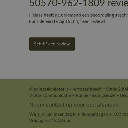
50570-962-1809 revi
Helaas heeft nog niemand een beoordeling gesc
kunt de eerste zijn! Schrijf een review!
Schrijf een review
Kledingcalculator 's-Hertogenbosch * Sinds 2004
Vlotte communicatie • Ruime kledingkeuze • Bedr
Neem contact op voor een afspraak
Wij zijn van maandag t/m donderdag van 9.00 tot
Vrijdag tot 13.00 uur.