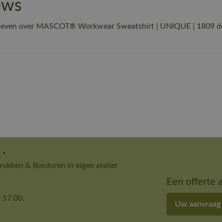
ews
hreven over MASCOT® Workwear Sweatshirt | UNIQUE | 1809 don
 *
ukken & Borduren in eigen atelier
Een offerte 
 17.00.
Uw aanvraag