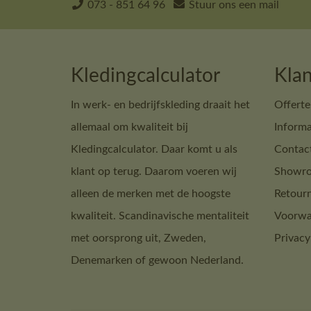
073 - 851 64 96
Stuur ons een mail
Kledingcalculator
Klan
In werk- en bedrijfskleding draait het
Offerte
allemaal om kwaliteit bij
Informa
Kledingcalculator. Daar komt u als
Contac
klant op terug. Daarom voeren wij
Showro
alleen de merken met de hoogste
Retour
kwaliteit. Scandinavische mentaliteit
Voorwa
met oorsprong uit, Zweden,
Privacy
Denemarken of gewoon Nederland.