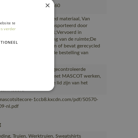
×
802, 50602-010, 50143-860
akt van of bevat gerecycled materiaal, Van
ebsite te
ie naar magazijnen getransporteerd door
es verder
rtpartners met ISO 14001;Vervoerd in
en met maximale benutting van de ruimte;De
TIONEEL
verpakking is gemaakt van of bevat gerecycled
al;De verpakking waarin de bestelling van
OT
ceerd in Bangladesh bij gecontroleerde
s die al meer dan 10 jaar met MASCOT werken,
eerd bij leveranciers die lid zijn van het
desh Accord
/mascotsitecore-1ccb8.kxcdn.com/pdf/50570-
9-nl.pdf
g
ding, Truien, Werktruien, Sweatshirts