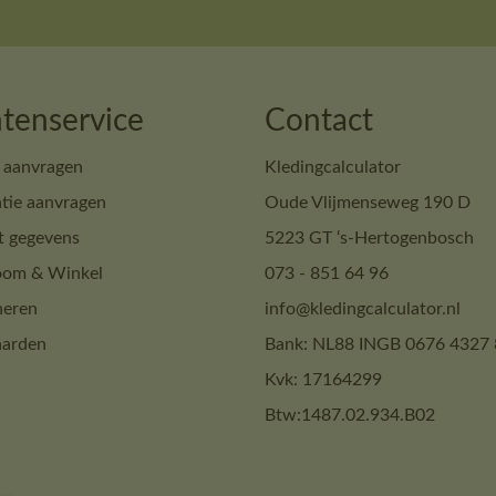
tenservice
Contact
 aanvragen
Kledingcalculator
tie aanvragen
Oude Vlijmenseweg 190 D
t gegevens
5223 GT ‘s-Hertogenbosch
om & Winkel
073 - 851 64 96
neren
info@kledingcalculator.nl
arden
Bank: NL88 INGB 0676 4327 
Kvk: 17164299
Btw:1487.02.934.B02