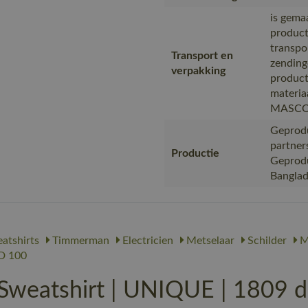
is gema
product
transpo
Transport en
zending
verpakking
product
materia
MASC
Geprodu
partner
Productie
Geproduc
Bangla
atshirts
Timmerman
Electricien
Metselaar
Schilder
M
 100
atshirt | UNIQUE | 1809 don