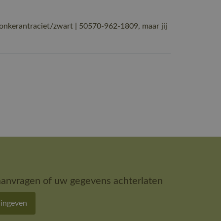
kerantraciet/zwart | 50570-962-1809, maar jij
aanvragen of uw gegevens achterlaten
 ingeven