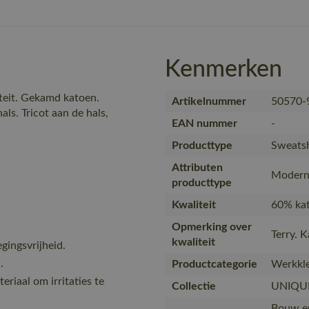
Kenmerken
teit. Gekamd katoen.
Artikelnummer
50570-
s. Tricot aan de hals,
EAN nummer
-
Producttype
Sweatsh
Attributen
Modern 
producttype
Kwaliteit
60% kat
Opmerking over
Terry. 
kwaliteit
ingsvrijheid.
.
Productcategorie
Werkkle
eriaal om irritaties te
Collectie
UNIQU
Bouw en 