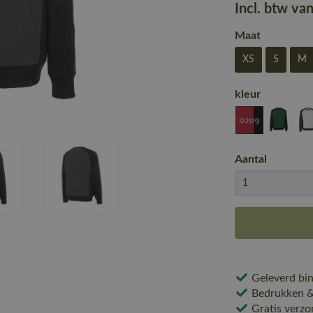
Incl. btw va
Maat
XS
S
M
kleur
Aantal
Geleverd bin
Bedrukken & 
Gratis verzo