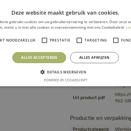
Fitting
18050-
accessories
Deze website maakt gebruik van cookies.
is gema
site gebruikt cookies om uw gebruikerservaring te verbeteren. Door onze w
product
n, stemt u in met alle cookies in overeenstemming met ons Cookiebeleid.
Le
transpo
Transport en
zending
IKT NOODZAKELIJK
PRESTATIE
TARGETING
FUNC
verpakking
product
materia
MASC
ALLES ACCEPTEREN
ALLES AFWIJZEN
Geprodu
DETAILS WEERGEVEN
partner
Productie
Geproduc
POWERED BY COOKIESCRIPT
Bangla
https:/
Url product pdf
962-180
Productie en verpakkin
Productcategorie
Werkkle