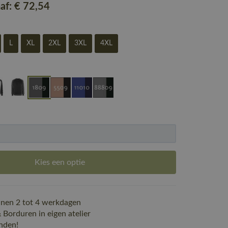
naf:
€ 72
,54
L
XL
2XL
3XL
4XL
Kies een optie
nen 2 tot 4 werkdagen
Borduren in eigen atelier
nden!