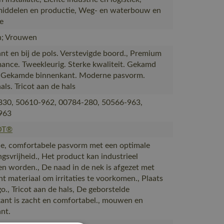
iddelen en productie, Weg- en waterbouw en
ie
; Vrouwen
nt en bij de pols. Verstevigde boord., Premium
ance. Tweekleurig. Sterke kwaliteit. Gekamd
 Gekamde binnenkant. Moderne pasvorm.
ls. Tricot aan de hals
830, 50610-962, 00784-280, 50566-963,
963
OT®
, comfortabele pasvorm met een optimale
gsvrijheid., Het product kan industrieel
n worden., De naad in de nek is afgezet met
ht materiaal om irritaties te voorkomen., Plaats
o., Tricot aan de hals, De geborstelde
ant is zacht en comfortabel., mouwen en
nt.