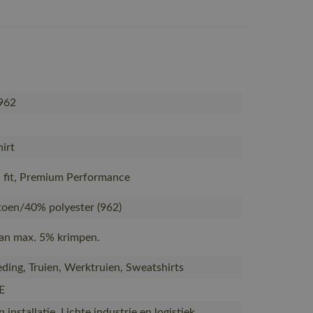
962
irt
fit, Premium Performance
oen/40% polyester (962)
Kan max. 5% krimpen.
ding, Truien, Werktruien, Sweatshirts
E
installatie, Lichte industrie en logistiek,