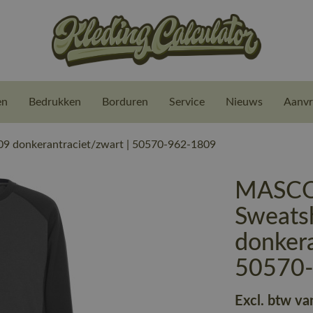
en
Bedrukken
Borduren
Service
Nieuws
Aanvr
 donkerantraciet/zwart | 50570-962-1809
MASCO
Sweats
donkera
50570
Excl. btw va