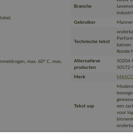
Branche
Levensm
industr
tabel.
Gebruiker
Mannen
onderka
Perform
Technische tekst
katoen.
Ronde ha
Alternatieve
50204-
ommeldrogen, max. 60° C, max.
producten
50572-
Merk
MASC
Moderne
bewegin
gewasse
Tekst usp
een zac
voor log
binnenk
onderka