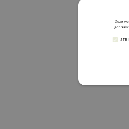
Deze web
gebruike
STR