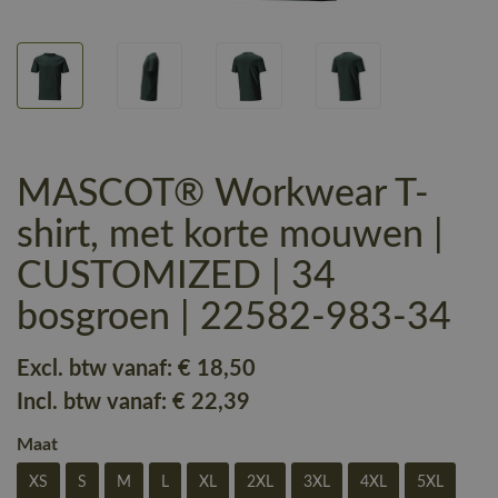
MASCOT® Workwear T-
shirt, met korte mouwen |
CUSTOMIZED | 34
bosgroen | 22582-983-34
Excl. btw vanaf:
€ 18
,50
Incl. btw vanaf:
€ 22
,39
Maat
XS
S
M
L
XL
2XL
3XL
4XL
5XL