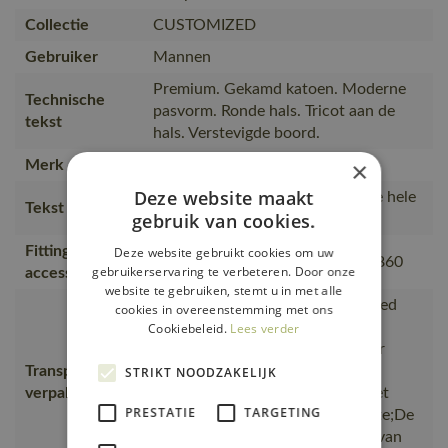
Collectie
CUSTOMIZED
Gebruiker
Mannen
Premium. Gekamd katoen. Moderne
Technische
pasvorm. Ronde hals. Tricot aan de
tekst
hals. Verstevigde boord.
×
Merk
MASCOT®
Deze website maakt
T-shirt van hoge kwaliteit, dat de hele
Tekst usp
gebruik van cookies.
werkdag lang extra lekker zit.
Fitting
Deze website gebruikt cookies om uw
18050-802, 50602-010, 50143-860
gebruikerservaring te verbeteren. Door onze
accessories
website te gebruiken, stemt u in met alle
is gemaakt van of bevat gerecycled
cookies in overeenstemming met ons
materiaal, Van productie naar
Cookiebeleid.
Lees verder
magazijnen getransporteerd door
Transport en
transportpartners met ISO
STRIKT NOODZAKELIJK
verpakking
14001;Vervoerd in zendingen met
PRESTATIE
TARGETING
maximale benutting van de ruimte;De
verpakking waarin de bestelling van