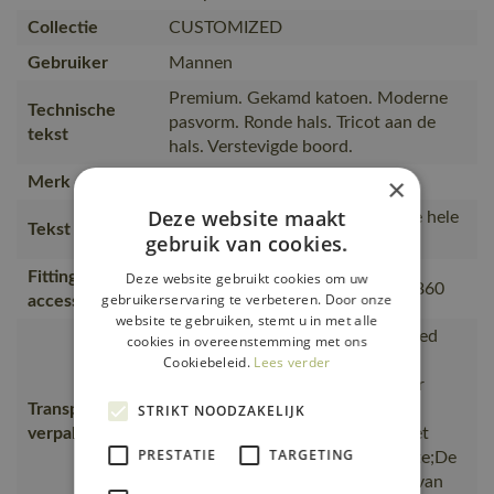
Collectie
CUSTOMIZED
Gebruiker
Mannen
Premium. Gekamd katoen. Moderne
Technische
pasvorm. Ronde hals. Tricot aan de
tekst
hals. Verstevigde boord.
×
Merk
MASCOT®
Deze website maakt
T-shirt van hoge kwaliteit, dat de hele
Tekst usp
gebruik van cookies.
werkdag lang extra lekker zit.
Fitting
Deze website gebruikt cookies om uw
18050-802, 50602-010, 50143-860
gebruikerservaring te verbeteren. Door onze
accessories
website te gebruiken, stemt u in met alle
is gemaakt van of bevat gerecycled
cookies in overeenstemming met ons
materiaal, Van productie naar
Cookiebeleid.
Lees verder
magazijnen getransporteerd door
Transport en
transportpartners met ISO
STRIKT NOODZAKELIJK
verpakking
14001;Vervoerd in zendingen met
PRESTATIE
TARGETING
maximale benutting van de ruimte;De
verpakking waarin de bestelling van