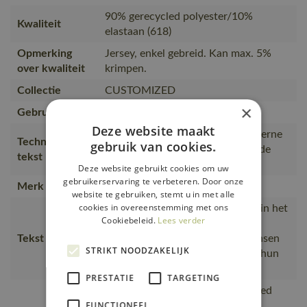
90% gerecycled polyester/10%
Kwaliteit
elastaan (618)
Opmerking
Jersey, enkel gebreid. Kan max. 5%
over kwaliteit
krimpen.
Collectie
CUSTOMIZED
×
Gebruiker
Mannen
Deze website maakt
Premium. Vochtregulerend. Moderne
Technische
gebruik van cookies.
pasvorm. Ronde hals. Tricot aan de
tekst
hals. Verstevigde boord.
Deze website gebruikt cookies om uw
gebruikerservaring te verbeteren. Door onze
Merk
MASCOT®
website te gebruiken, stemt u in met alle
cookies in overeenstemming met ons
Groot deel gerecycled polyester in het
Cookiebeleid.
Lees verder
hoofdmateriaal., Functioneel en
Tekst usp
vochtafdrijvend T-shirt voor mensen
STRIKT NOODZAKELIJK
die goed comfort willen, ook als hun
werktempo hoog is.
PRESTATIE
TARGETING
is gemaakt van of bevat gerecycled
FUNCTIONEEL
materiaal, Van productie naar