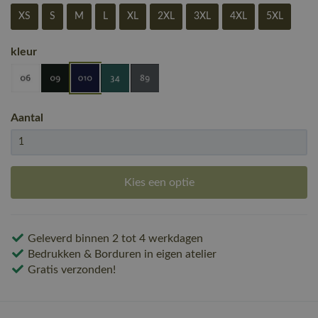
XS
S
M
L
XL
2XL
3XL
4XL
5XL
kleur
Aantal
Kies een optie
Geleverd binnen 2 tot 4 werkdagen
Bedrukken & Borduren in eigen atelier
Gratis verzonden!