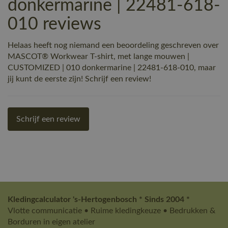
donkermarine | 22481-618-
010 reviews
Helaas heeft nog niemand een beoordeling geschreven over
MASCOT® Workwear T-shirt, met lange mouwen |
CUSTOMIZED | 010 donkermarine | 22481-618-010, maar
jij kunt de eerste zijn! Schrijf een review!
Schrijf een review
Kledingcalculator 's-Hertogenbosch * Sinds 2004 *
Vlotte communicatie • Ruime kledingkeuze • Bedrukken &
Borduren in eigen atelier