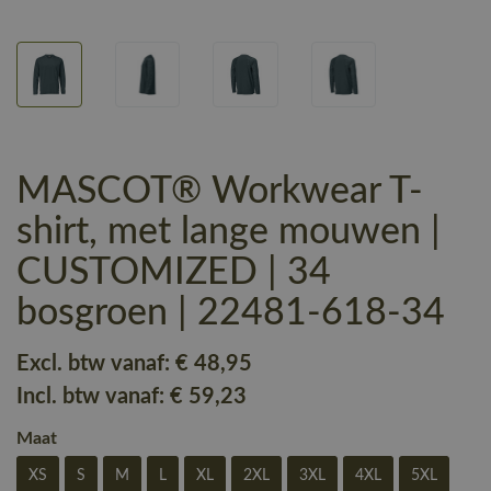
MASCOT® Workwear T-
shirt, met lange mouwen |
CUSTOMIZED | 34
bosgroen | 22481-618-34
Excl. btw vanaf:
€ 48
,95
Incl. btw vanaf:
€ 59
,23
Maat
XS
S
M
L
XL
2XL
3XL
4XL
5XL