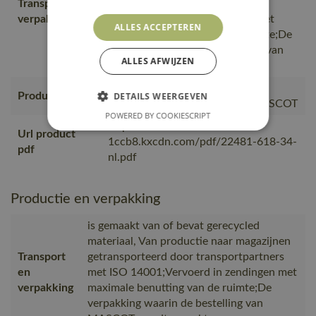
Transport en
transportpartners met ISO
verpakking
14001;Vervoerd in zendingen met
ALLES ACCEPTEREN
maximale benutting van de ruimte;De
verpakking waarin de bestelling van
ALLES AFWIJZEN
MASCOT wordt verpakt
Geproduceerd in China bij
DETAILS WEERGEVEN
Productie
gecontroleerde partners van MASCOT
POWERED BY COOKIESCRIPT
https://mascotsitecore-
Url product
1ccb8.kxcdn.com/pdf/22481-618-34-
pdf
nl.pdf
Productie en verpakking
is gemaakt van of bevat gerecycled
materiaal, Van productie naar magazijnen
Transport
getransporteerd door transportpartners
en
met ISO 14001;Vervoerd in zendingen met
verpakking
maximale benutting van de ruimte;De
verpakking waarin de bestelling van