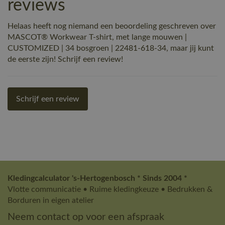
reviews
Helaas heeft nog niemand een beoordeling geschreven over
MASCOT® Workwear T-shirt, met lange mouwen |
CUSTOMIZED | 34 bosgroen | 22481-618-34, maar jij kunt
de eerste zijn! Schrijf een review!
Schrijf een review
Kledingcalculator 's-Hertogenbosch * Sinds 2004 *
Vlotte communicatie • Ruime kledingkeuze • Bedrukken &
Borduren in eigen atelier
Neem contact op voor een afspraak