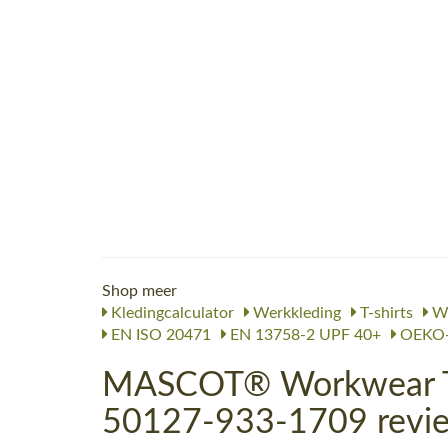
Shop meer
Kledingcalculator
Werkkleding
T-shirts
We
EN ISO 20471
EN 13758-2 UPF 40+
OEKO-
MASCOT® Workwear T-s
50127-933-1709 revi