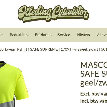
en
Bedrukken
Borduren
Service
Nieuws
Aanvr
kwear T-shirt | SAFE SUPREME | 1709 hi-vis geel/zwart | 5
MASCOT
SAFE S
geel/z
Excl. btw va
Incl. btw va