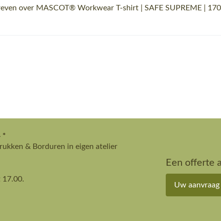
hreven over MASCOT® Workwear T-shirt | SAFE SUPREME | 1709 h
 *
ukken & Borduren in eigen atelier
Een offerte 
 17.00.
Uw aanvraag