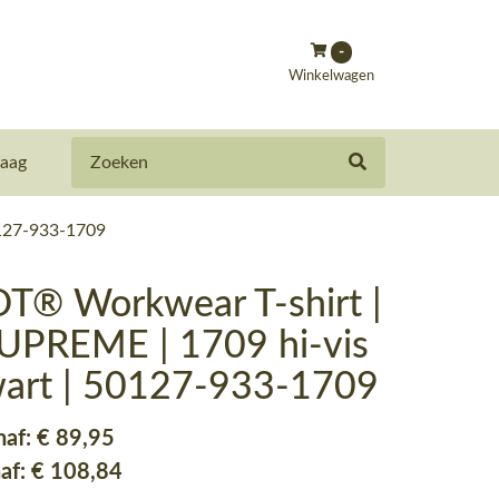
-
Winkelwagen
Zoeken
aag
0127-933-1709
® Workwear T-shirt |
UPREME | 1709 hi-vis
wart | 50127-933-1709
naf:
€ 89
,95
naf:
€ 108
,84