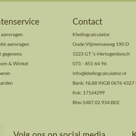
tenservice
Contact
 aanvragen
Kledingcalculator
tie aanvragen
Oude Vlijmenseweg 190 D
t gegevens
5223 GT ‘s-Hertogenbosch
om & Winkel
073 - 851 64 96
neren
info@kledingcalculator.nl
arden
Bank: NL88 INGB 0676 4327 
Kvk: 17164299
Btw:1487.02.934.B02
Volg ons op social media
K