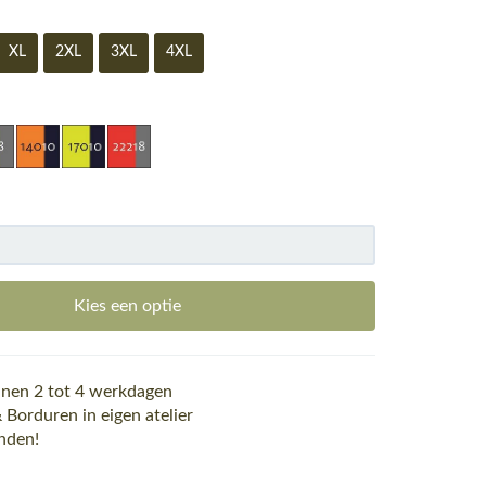
XL
2XL
3XL
4XL
Kies een optie
nen 2 tot 4 werkdagen
Borduren in eigen atelier
nden!