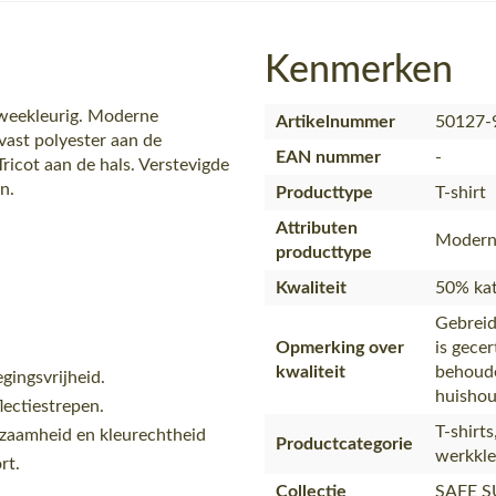
Kenmerken
Tweekleurig. Moderne
Artikelnummer
50127-
vast polyester aan de
EAN nummer
-
Tricot aan de hals. Verstevigde
n.
Producttype
T-shirt
Attributen
Modern 
producttype
Kwaliteit
50% kat
Gebreid
Opmerking over
is gece
kwaliteit
behoude
ingsvrijheid.
huishou
lectiestrepen.
T-shirt
rzaamheid en kleurechtheid
Productcategorie
werkkled
rt.
Collectie
SAFE 