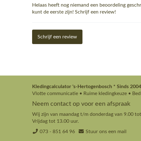
Helaas heeft nog niemand een beoordeling gesc
kunt de eerste zijn! Schrijf een review!
Schrijf een review
Kledingcalculator 's-Hertogenbosch * Sinds 2004
Vlotte communicatie • Ruime kledingkeuze • Bedr
Neem contact op voor een afspraak
Wij zijn van maandag t/m donderdag van 9.00 tot
Vrijdag tot 13.00 uur.
073 - 851 64 96
Stuur ons een mail