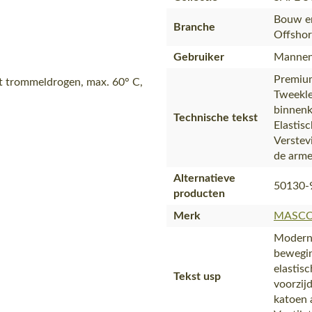
Bouw en
Branche
Offshor
Gebruiker
Mannen
Premium
t trommeldrogen, max. 60° C,
Tweekle
binnenk
Technische tekst
Elastisc
Verstev
de arme
Alternatieve
50130-
producten
Merk
MASC
Moderne
bewegin
elastisc
Tekst usp
voorzij
katoen 