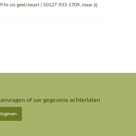
i-vis geel/zwart | 50127-933-1709, maar jij
aanvragen of uw gegevens achterlaten
 ingeven