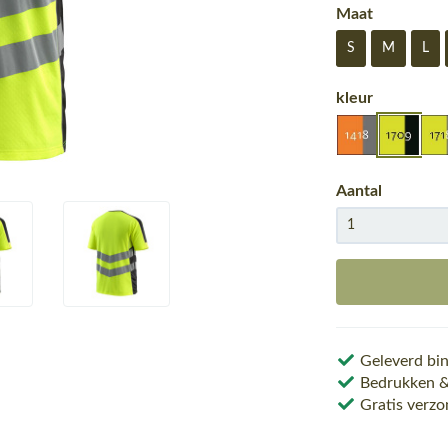
Maat
S
M
L
kleur
Aantal
Geleverd bin
Bedrukken & 
Gratis verzo