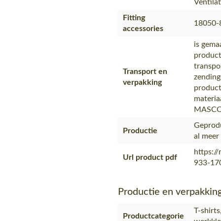
Ventila
Fitting
18050-
accessories
is gema
product
transpo
Transport en
zending
verpakking
product
materia
MASC
Geprodu
Productie
al meer
https:/
Url product pdf
933-170
Productie en verpakkin
T-shirt
Productcategorie