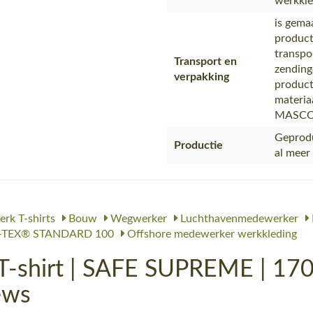
werkkled
is gema
product
transpo
Transport en
zending
verpakking
product
materia
MASC
Geprodu
Productie
al meer
rk T-shirts
Bouw
Wegwerker
Luchthavenmedewerker
TEX® STANDARD 100
Offshore medewerker werkkleding
hirt | SAFE SUPREME | 1709 
ews