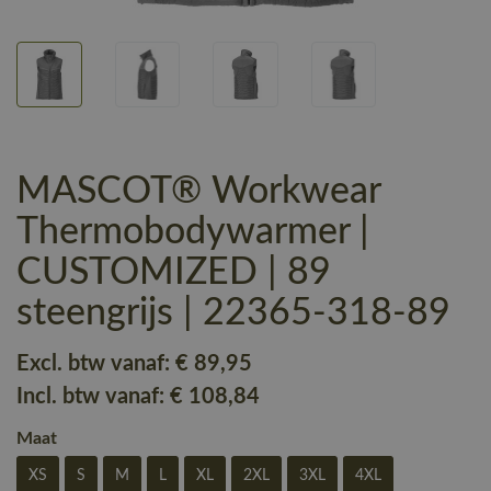
MASCOT® Workwear
Thermobodywarmer |
CUSTOMIZED | 89
steengrijs | 22365-318-89
Excl. btw vanaf:
€ 89
,95
Incl. btw vanaf:
€ 108
,84
Maat
XS
S
M
L
XL
2XL
3XL
4XL