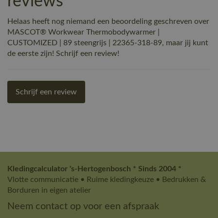
reviews
Helaas heeft nog niemand een beoordeling geschreven over
MASCOT® Workwear Thermobodywarmer |
CUSTOMIZED | 89 steengrijs | 22365-318-89, maar jij kunt
de eerste zijn! Schrijf een review!
Schrijf een review
Kledingcalculator 's-Hertogenbosch * Sinds 2004 *
Vlotte communicatie • Ruime kledingkeuze • Bedrukken &
Borduren in eigen atelier
Neem contact op voor een afspraak