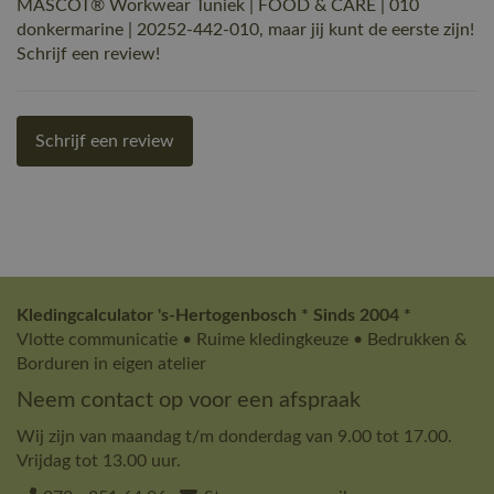
MASCOT® Workwear Tuniek | FOOD & CARE | 010
donkermarine | 20252-442-010, maar jij kunt de eerste zijn!
Schrijf een review!
Schrijf een review
Kledingcalculator 's-Hertogenbosch * Sinds 2004 *
Vlotte communicatie • Ruime kledingkeuze • Bedrukken &
Borduren in eigen atelier
Neem contact op voor een afspraak
Wij zijn van maandag t/m donderdag van 9.00 tot 17.00.
Vrijdag tot 13.00 uur.