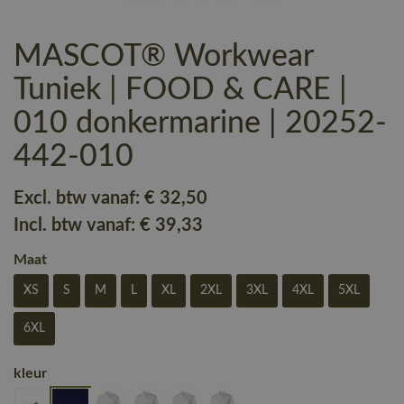
MASCOT® Workwear
Tuniek | FOOD & CARE |
010 donkermarine | 20252-
442-010
Excl. btw vanaf:
€ 32
,50
Incl. btw vanaf:
€ 39
,33
Maat
XS
S
M
L
XL
2XL
3XL
4XL
5XL
6XL
kleur