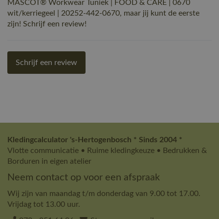
MASCOT® Workwear Tuniek | FOOD & CARE | 0670
wit/kerriegeel | 20252-442-0670, maar jij kunt de eerste
zijn! Schrijf een review!
Schrijf een review
Kledingcalculator 's-Hertogenbosch * Sinds 2004 *
Vlotte communicatie • Ruime kledingkeuze • Bedrukken &
Borduren in eigen atelier
Neem contact op voor een afspraak
Wij zijn van maandag t/m donderdag van 9.00 tot 17.00.
Vrijdag tot 13.00 uur.