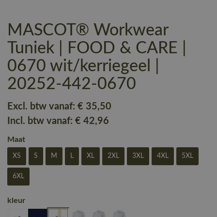
MASCOT® Workwear
Tuniek | FOOD & CARE |
0670 wit/kerriegeel |
20252-442-0670
Excl. btw vanaf:
€ 35
,50
Incl. btw vanaf:
€ 42
,96
Maat
XS
S
M
L
XL
2XL
3XL
4XL
5XL
6XL
kleur