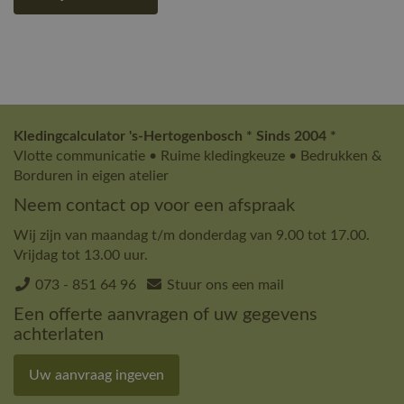
Kledingcalculator 's-Hertogenbosch * Sinds 2004 *
Vlotte communicatie • Ruime kledingkeuze • Bedrukken &
Borduren in eigen atelier
Neem contact op voor een afspraak
Wij zijn van maandag t/m donderdag van 9.00 tot 17.00.
Vrijdag tot 13.00 uur.
073 - 851 64 96
Stuur ons een mail
Een offerte aanvragen of uw gegevens
achterlaten
Uw aanvraag ingeven