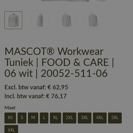
MASCOT® Workwear
Tuniek | FOOD & CARE |
06 wit | 20052-511-06
Excl. btw vanaf:
€ 62
,95
Incl. btw vanaf:
€ 76
,17
Maat
XS
S
M
L
XL
2XL
3XL
4XL
5XL
6XL