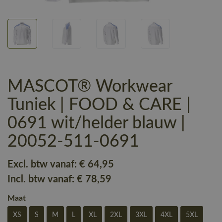
MASCOT® Workwear
Tuniek | FOOD & CARE |
0691 wit/helder blauw |
20052-511-0691
Excl. btw vanaf:
€ 64
,95
Incl. btw vanaf:
€ 78
,59
Maat
XS
S
M
L
XL
2XL
3XL
4XL
5XL