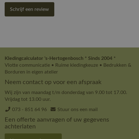
Schrijf een review
Kledingcalculator 's-Hertogenbosch * Sinds 2004 *
Vlotte communicatie • Ruime kledingkeuze • Bedrukken &
Borduren in eigen atelier
Neem contact op voor een afspraak
Wij zijn van maandag t/m donderdag van 9.00 tot 17.00.
Vrijdag tot 13.00 uur.
073 - 851 64 96
Stuur ons een mail
Een offerte aanvragen of uw gegevens
achterlaten