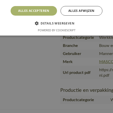
Artikel kwaliteit
ALLES ACCEPTEREN
ALLES AFWIJZEN
17079-
kleur nummer
Producttype
Broek m
DETAILS WEERGEVEN
Kwaliteit
92% pol
POWERED BY COOKIESCRIPT
Productcategorie
Werkkle
Branche
Bouw en
Gebruiker
Mannen
Merk
MASC
https:/
Url product pdf
nl.pdf
Productie en verpakkin
Productcategorie
W