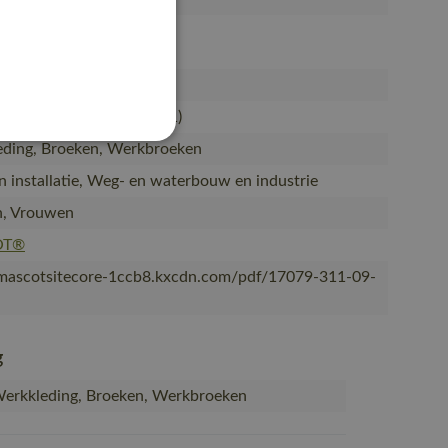
311-09
et kniezakken
yamide/8% elastaan (311)
ding, Broeken, Werkbroeken
 installatie, Weg- en waterbouw en industrie
, Vrouwen
OT®
/mascotsitecore-1ccb8.kxcdn.com/pdf/17079-311-09-
g
erkkleding, Broeken, Werkbroeken