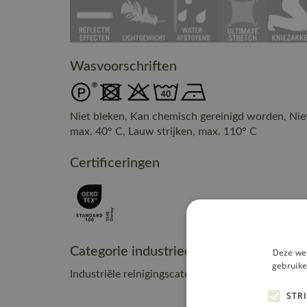
Wasvoorschriften
Niet bleken, Kan chemisch gereinigd worden, Nie
max. 40° C, Lauw strijken, max. 110° C
Certificeringen
Categorie industrieel onderhoud
Deze web
gebruike
Industriële reinigingscategorie C2
STR