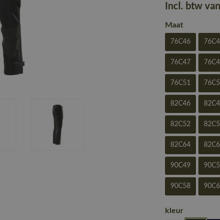
Incl. btw va
Maat
76C46
76C
76C47
76C
76C51
76C
82C46
82C
82C52
82C
82C64
82C
90C49
90C
90C58
90C
kleur