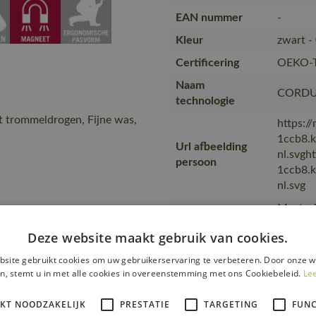
EAN nummer
-
Kleur
zwart -
Certificering
OEKO-
Naam
CORDUR
technologie
t trommeldrogen, Fijne was,
https:/
1ccb8.
Url afbeelding
nl.svgh
persoon
1ccb8.
nl.svg
Maatsch
de nave
Opmerkingen
Deze website maakt gebruik van cookies.
the wor
DSM., H
site gebruikt cookies om uw gebruikerservaring te verbeteren. Door onze w
n, stemt u in met alle cookies in overeenstemming met ons Cookiebeleid.
Le
Collectie
ADVAN
Opmerking over
IKT NOODZAKELIJK
PRESTATIE
TARGETING
FUNC
ULTIMA
kw…