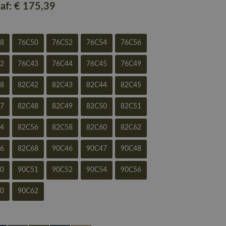
naf:
€ 175
,39
48
76C50
76C52
76C54
76C56
42
76C43
76C44
76C45
76C49
58
82C42
82C43
82C44
82C45
47
82C48
82C49
82C50
82C51
54
82C56
82C58
82C60
82C62
66
82C68
90C46
90C47
90C48
50
90C51
90C52
90C54
90C56
60
90C62