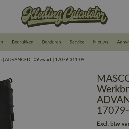
en
Bedrukken
Borduren
Service
Nieuws
Aanvr
| ADVANCED | 09 zwart | 17079-311-09
MASCO
Werkbr
ADVANC
17079
Excl. btw va