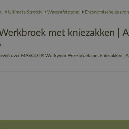
w
Ultimate Stretch
Waterafstotend
Ergonomische pasvo
rkbroek met kniezakken | A
s
chreven over MASCOT® Workwear Werkbroek met kniezakken | AD