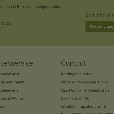
 *
ukken & Borduren in eigen atelier
Een offerte 
 17.00.
Uw aanvraag
tenservice
Contact
 aanvragen
Kledingcalculator
tie aanvragen
Oude Vlijmenseweg 190 D
t gegevens
5223 GT ‘s-Hertogenbosch
om & Winkel
073 - 851 64 96
neren
info@kledingcalculator.nl