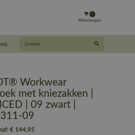
-
Winkelwagen
Zoeken
aag
T® Workwear
oek met kniezakken |
ED | 09 zwart |
-311-09
naf:
€ 144
,95