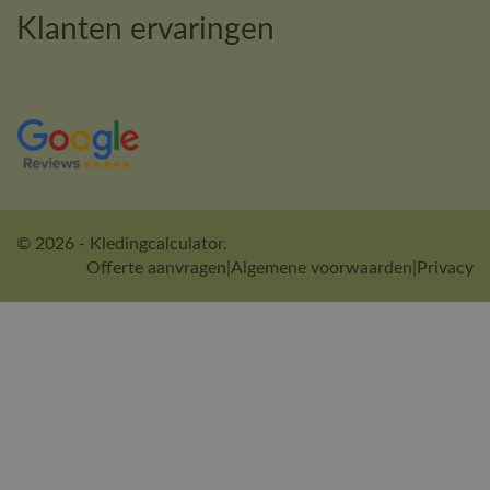
Klanten ervaringen
© 2026 - Kledingcalculator.
Offerte aanvragen
|
Algemene voorwaarden
|
Privacy