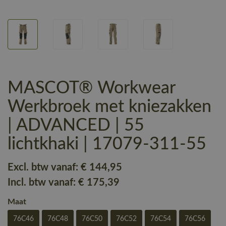
MASCOT® Workwear
Werkbroek met kniezakken
| ADVANCED | 55
lichtkhaki | 17079-311-55
Excl. btw vanaf:
€ 144
,95
Incl. btw vanaf:
€ 175
,39
Maat
76C46
76C48
76C50
76C52
76C54
76C56