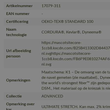
Artikelnummer
17079-311
EAN nummer
-
Certificering
OEKO-TEX® STANDARD 100
Naam
CORDURA®, Kevlar®, Dyneema®
technologie
https://mascotsitecore-
1ccb8.kxcdn.com/B25B413302D8443
Url afbeelding
nl.svghttps://mascotsitecore-
persoon
1ccb8.kxcdn.com/FB6F9E0810274AF
nl.svg
Maatschema: K1 – De omvang van de ta
de navel gemeten (zie maattabel)., D
Opmerkingen
the world’s strongest fiber™ zijn gede
DSM., Het materiaal op de kniezak is ni
Collectie
ADVANCED
Opmerking over
ULTIMATE STRETCH. Kan max. 2% krim
kw…