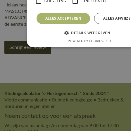
TARGETING
FUNCTIONEEL
Helaas heeft nog niemand een beoordeling geschreven over
MASCOT® Workwear Werkbroek met kniezakken |
ADVANCED | 55 lichtkhaki | 17079-311-55, maar jij kunt
ALLES ACCEPTEREN
ALLES AFWIJZ
de eerste zijn! Schrijf een review!
DETAILS WEERGEVEN
POWERED BY COOKIESCRIPT
Schrijf een review
Kledingcalculator 's-Hertogenbosch * Sinds 2004 *
Vlotte communicatie • Ruime kledingkeuze • Bedrukken &
Borduren in eigen atelier
Neem contact op voor een afspraak
Wij zijn van maandag t/m donderdag van 9.00 tot 17.00.