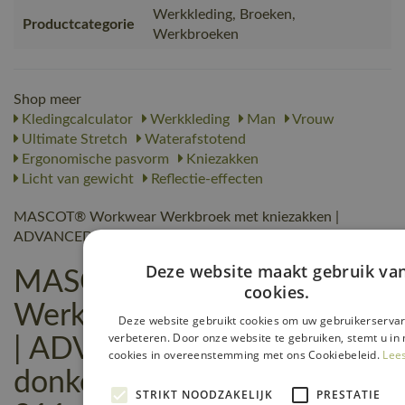
Werkkleding, Broeken,
Productcategorie
Werkbroeken
Shop meer
Kledingcalculator
Werkkleding
Man
Vrouw
Ultimate Stretch
Waterafstotend
Ergonomische pasvorm
Kniezakken
Licht van gewicht
Reflectie-effecten
MASCOT® Workwear Werkbroek met kniezakken |
ADVANCED | 18 donkerantraciet | 17079-311-18
Deze website maakt gebruik va
MASCOT® Workwear
cookies.
Werkbroek met kniezakken
Deze website gebruikt cookies om uw gebruikerservar
verbeteren. Door onze website te gebruiken, stemt u in 
| ADVANCED | 18
cookies in overeenstemming met ons Cookiebeleid.
Lee
donkerantraciet | 17079-
STRIKT NOODZAKELIJK
PRESTATIE