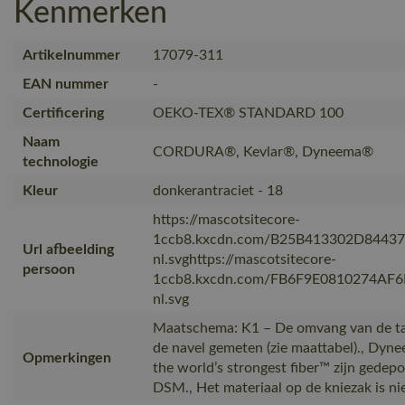
Kenmerken
Artikelnummer
17079-311
EAN nummer
-
Certificering
OEKO-TEX® STANDARD 100
Naam
CORDURA®, Kevlar®, Dyneema®
technologie
Kleur
donkerantraciet - 18
https://mascotsitecore-
1ccb8.kxcdn.com/B25B413302D8443
Url afbeelding
nl.svghttps://mascotsitecore-
persoon
1ccb8.kxcdn.com/FB6F9E0810274AF
nl.svg
Maatschema: K1 – De omvang van de ta
de navel gemeten (zie maattabel)., D
Opmerkingen
the world’s strongest fiber™ zijn gede
DSM., Het materiaal op de kniezak is ni