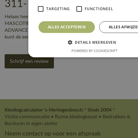
311-18 reviews
TARGETING
FUNCTIONEEL
Helaas heeft nog niemand een beoordeling geschreven over
MASCOT® Workwear Werkbroek met kniezakken |
ALLES ACCEPTEREN
ALLES AFWIJZ
ADVANCED | 18 donkerantraciet | 17079-311-18, maar jij
kunt de eerste zijn! Schrijf een review!
DETAILS WEERGEVEN
POWERED BY COOKIESCRIPT
Schrijf een review
Kledingcalculator 's-Hertogenbosch * Sinds 2004 *
Vlotte communicatie • Ruime kledingkeuze • Bedrukken &
Borduren in eigen atelier
Neem contact op voor een afspraak