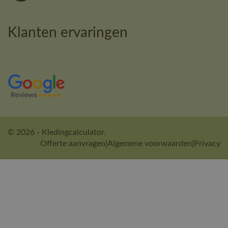
Klanten ervaringen
© 2026 - Kledingcalculator.
Offerte aanvragen
|
Algemene voorwaarden
|
Privacy