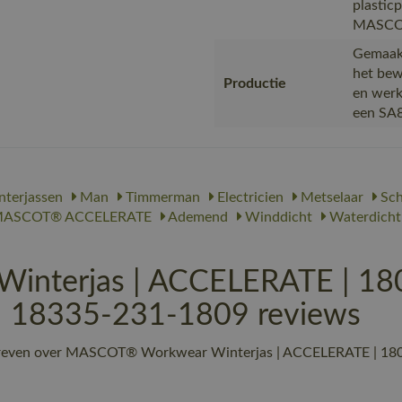
plastic
MASCOT,
Gemaakt
het bew
Productie
en werk
een SA8
terjassen
Man
Timmerman
Electricien
Metselaar
Sch
ASCOT® ACCELERATE
Ademend
Winddicht
Waterdicht
nterjas | ACCELERATE | 18
 | 18335-231-1809 reviews
chreven over MASCOT® Workwear Winterjas | ACCELERATE | 180