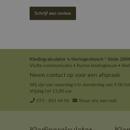
Schrijf een review
Kledingcalculator 's-Hertogenbosch * Sinds 2004
Vlotte communicatie • Ruime kledingkeuze • Bedr
Neem contact op voor een afspraak
Wij zijn van maandag t/m donderdag van 9.00 tot
Vrijdag tot 13.00 uur.
073 - 851 64 96
Stuur ons een mail