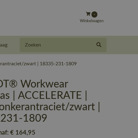
-
Winkelwagen
Zoeken
aag
antraciet/zwart | 18335-231-1809
T® Workwear
jas | ACCELERATE |
nkerantraciet/zwart |
-231-1809
naf:
€ 164
,95