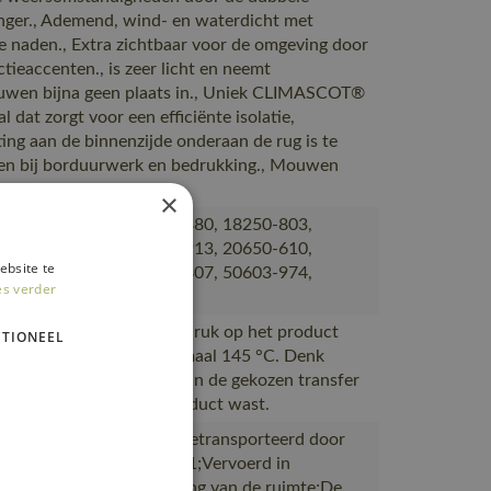
ger., Ademend, wind- en waterdicht met
e naden., Extra zichtbaar voor de omgeving door
ctieaccenten., is zeer licht en neemt
wen bijna geen plaats in., Uniek CLIMASCOT®
l dat zorgt voor een efficiënte isolatie,
ting aan de binnenzijde onderaan de rug is te
en bij borduurwerk en bedrukking., Mouwen
rkt met CORDURA®.
×
380, 50077-843, 50604-380, 18250-803,
803, 50404-876, 50454-913, 20650-610,
ebsite te
914, 50562-940, 18150-807, 50603-974,
es verder
380
n transfer die voor de opdruk op het product
TIONEEL
den verwarmd tot maximaal 145 °C. Denk
m de wasvoorschriften van de gekozen transfer
roleren voordat u het product wast.
ductie naar magazijnen getransporteerd door
rtpartners met ISO 14001;Vervoerd in
en met maximale benutting van de ruimte;De