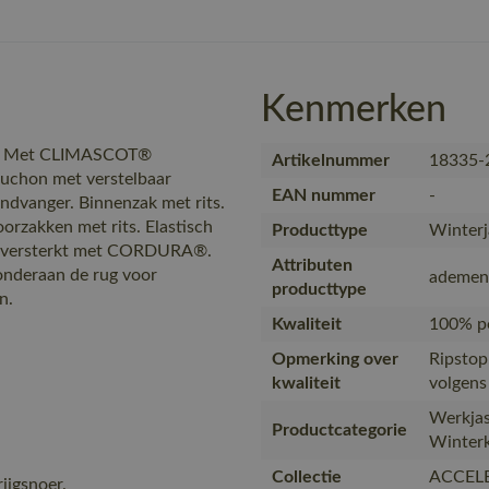
Kenmerken
en. Met CLIMASCOT®
Artikelnummer
18335-
puchon met verstelbaar
EAN nummer
-
windvanger. Binnenzak met rits.
orzakken met rits. Elastisch
Producttype
Winterj
en versterkt met CORDURA®.
Attributen
 onderaan de rug voor
ademen
producttype
n.
Kwaliteit
100% po
Opmerking over
Ripstop
kwaliteit
volgens
Werkjas
Productcategorie
Winterk
Collectie
ACCEL
ijgsnoer.