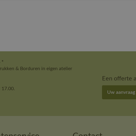
 *
ukken & Borduren in eigen atelier
Een offerte 
 17.00.
Uw aanvraag