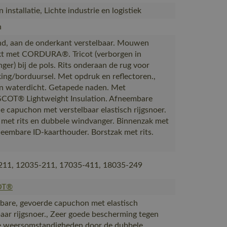
installatie, Lichte industrie en logistiek
n
, aan de onderkant verstelbaar. Mouwen
kt met CORDURA®. Tricot (verborgen in
ger) bij de pols. Rits onderaan de rug voor
ing/borduursel. Met opdruk en reflectoren.,
n waterdicht. Getapede naden. Met
COT® Lightweight Insulation. Afneembare
e capuchon met verstelbaar elastisch rijgsnoer.
g met rits en dubbele windvanger. Binnenzak met
fneembare ID-kaarthouder. Borstzak met rits.
211, 12035-211, 17035-411, 18035-249
OT®
are, gevoerde capuchon met elastisch
baar rijgsnoer., Zeer goede bescherming tegen
 weersomstandigheden door de dubbele