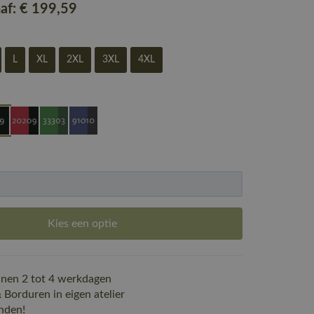
naf:
€ 199
,59
L
XL
2XL
3XL
4XL
Kies een optie
nen 2 tot 4 werkdagen
Borduren in eigen atelier
nden!