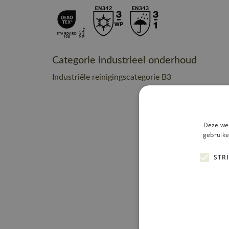
Categorie industrieel onderhoud
Industriële reinigingscategorie B3
Deze web
gebruike
STR