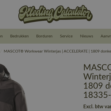
en
Bedrukken
Borduren
Service
Nieuws
Aanvr
/
MASCOT® Workwear Winterjas | ACCELERATE | 1809 donker
MASCO
Winter
1809 do
18335
Excl. btw va