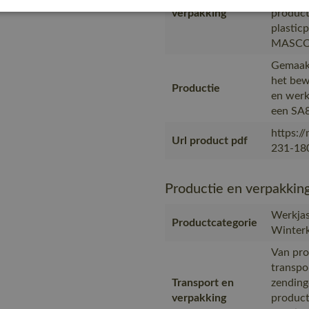
verpakking
product
plastic
MASCOT,
Gemaakt
het bew
Productie
en werk
een SA8
https:/
Url product pdf
231-180
Productie en verpakkin
Werkjas
Productcategorie
Winterk
Van pro
transpo
Transport en
zending
verpakking
product