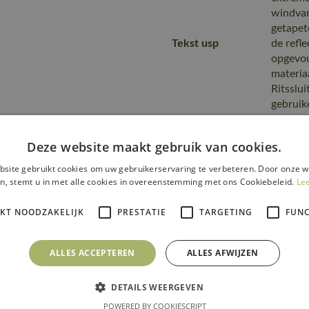
windvan
getapet
Tekst usp
de refle
opgevou
materiaa
Ritsslui
gebruik
verste
00781-
Deze website maakt gebruik van cookies.
Fitting
18350-
site gebruikt cookies om uw gebruikerservaring te verbeteren. Door onze w
accessories
50455-
n, stemt u in met alle cookies in overeenstemming met ons Cookiebeleid.
Le
00780-
Kies ee
IKT NOODZAKELIJK
PRESTATIE
TARGETING
FUNC
kan wor
Opmerking logo
eraan o
ALLES ACCEPTEREN
ALLES AFWIJZEN
te cont
Van pro
DETAILS WEERGEVEN
transpo
POWERED BY COOKIESCRIPT
Transport en
zending