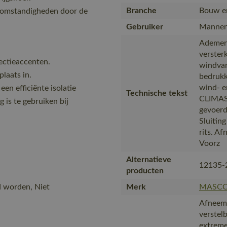
Branche
Bouw en 
somstandigheden door de
Gebruiker
Manne
Ademend
verster
ectieaccenten.
windvan
laats in.
bedrukk
wind- e
n efficiënte isolatie
Technische tekst
CLIMAS
 is te gebruiken bij
gevoerd
Sluitin
rits. A
Voorz
Alternatieve
12135-
producten
d worden, Niet
Merk
MASC
Afneemb
verstel
extreme