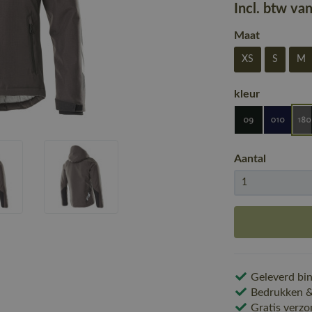
Incl. btw va
Maat
XS
S
M
kleur
Aantal
Geleverd bin
Bedrukken & 
Gratis verzo