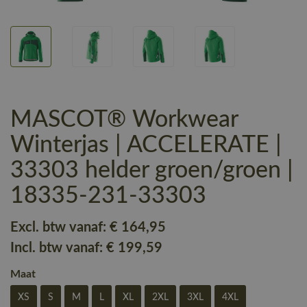
MASCOT® Workwear
Winterjas | ACCELERATE |
33303 helder groen/groen |
18335-231-33303
Excl. btw vanaf:
€ 164
,95
Incl. btw vanaf:
€ 199
,59
Maat
XS
S
M
L
XL
2XL
3XL
4XL