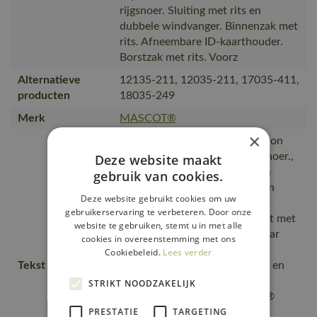
rijgsnoer. Sluiting met rits en
dubbele windvanger. Binnenzak met
rits. Afneembare ID-kaarthouder.
Borstzak met rits. Voorz
Alternatieve
12135-211, 12035-211, 17035-411,
producten
18035-249
Merk
MASCOT®
×
Afneembare, gevoerde capuchon
met elastisch verstelbaar rijgsnoer.,
Deze website maakt
Zeer goede bescherming tegen
gebruik van cookies.
extreme weersomstandigheden
Deze website gebruikt cookies om uw
door de dubbele windvanger.,
gebruikerservaring te verbeteren. Door onze
Ademend, wind- en waterdicht met
website te gebruiken, stemt u in met alle
getapete naden., Extra zichtbaar
cookies in overeenstemming met ons
voor de omgeving door de
Cookiebeleid.
Lees verder
Tekst usp
reflectieaccenten., is zeer licht en
neemt opgevouwen bijna geen
STRIKT NOODZAKELIJK
plaats in., Uniek CLIMASCOT®
PRESTATIE
TARGETING
materiaal dat zorgt voor een