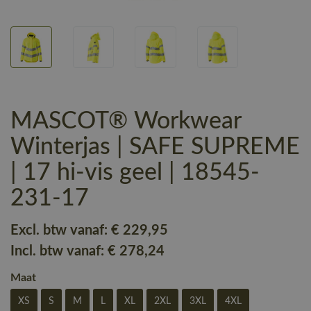
MASCOT® Workwear
Winterjas | SAFE SUPREME
| 17 hi-vis geel | 18545-
231-17
Excl. btw vanaf:
€ 229
,95
Incl. btw vanaf:
€ 278
,24
Maat
XS
S
M
L
XL
2XL
3XL
4XL