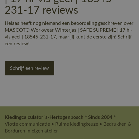
231-17 reviews
Helaas heeft nog niemand een beoordeling geschreven over
MASCOT® Workwear Winterjas | SAFE SUPREME | 17 hi-
vis geel | 18545-231-17, maar jij kunt de eerste zijn! Schrijf
een review!
Schrijf een review
Kledingcalculator 's-Hertogenbosch * Sinds 2004 *
Vlotte communicatie • Ruime kledingkeuze • Bedrukken &
Borduren in eigen atelier