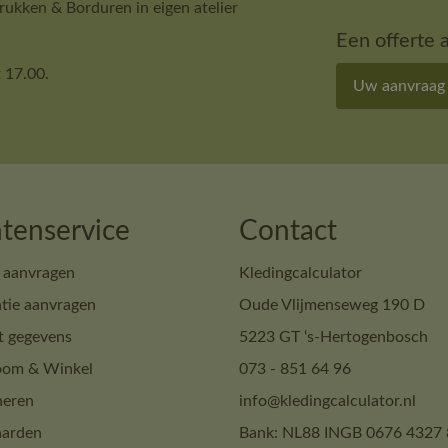
ukken & Borduren in eigen atelier
Een offerte 
 17.00.
Uw aanvraag
tenservice
Contact
 aanvragen
Kledingcalculator
tie aanvragen
Oude Vlijmenseweg 190 D
t gegevens
5223 GT ‘s-Hertogenbosch
om & Winkel
073 - 851 64 96
neren
info@kledingcalculator.nl
arden
Bank: NL88 INGB 0676 4327 