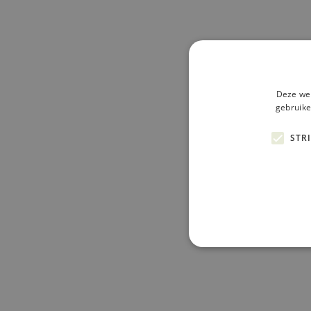
Deze web
gebruike
STR