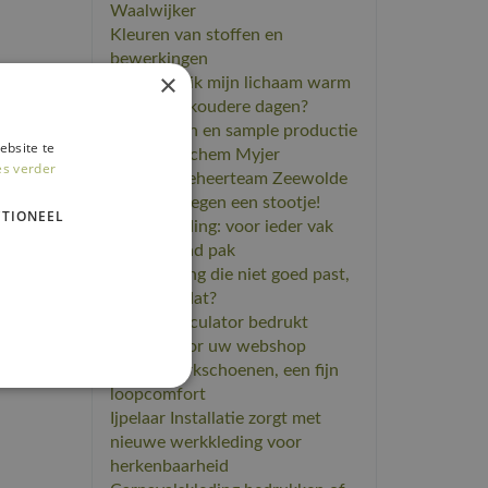
Waalwijker
Kleuren van stoffen en
bewerkingen
×
Hoe houd ik mijn lichaam warm
tijdens de koudere dagen?
​Ontwerpen en sample productie
ebsite te
T-shirts Jochem Myjer
es verder
Scoutingbeheerteam Zeewolde
kan weer tegen een stootje!
TIONEEL
Schoolkleding: voor ieder vak
een passend pak
Werkkleding die niet goed past,
herken je dat?
Kledingcalculator bedrukt
kleding voor uw webshop
Sixton werkschoenen, een fijn
loopcomfort
Ijpelaar Installatie zorgt met
nieuwe werkkleding voor
herkenbaarheid