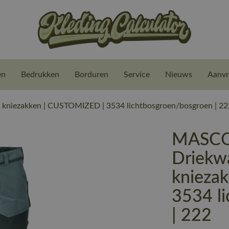
en
Bedrukken
Borduren
Service
Nieuws
Aanvr
iezakken | CUSTOMIZED | 3534 lichtbosgroen/bosgroen | 22
MASCO
Driekw
knieza
3534 l
| 222