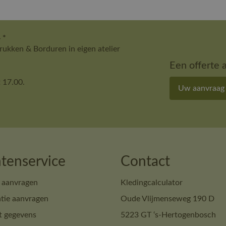
 *
ukken & Borduren in eigen atelier
Een offerte 
 17.00.
Uw aanvraag
tenservice
Contact
 aanvragen
Kledingcalculator
tie aanvragen
Oude Vlijmenseweg 190 D
t gegevens
5223 GT ‘s-Hertogenbosch