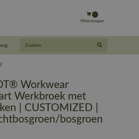
-
Winkelwagen
Zoeken
aag
2
T® Workwear
art Werkbroek met
kken | CUSTOMIZED |
ichtbosgroen/bosgroen