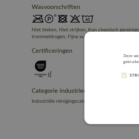
Wasvoorschriften
Niet bleken, Niet strijken, Kan chemisch gereinig
trommeldrogen, Fijne was, max. 40° C
Certificeringen
Deze web
gebruike
STR
Categorie industrieel onderhoud
Industriële reinigingscategorie C2