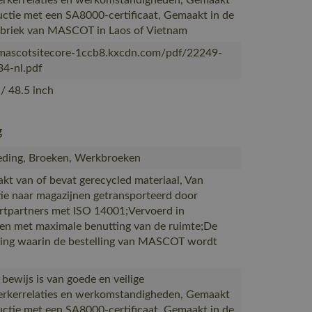
kerrelaties en werkomstandigheden, Gemaakt
uctie met een SA8000-certificaat, Gemaakt in de
abriek van MASCOT in Laos of Vietnam
/mascotsitecore-1ccb8.kxcdn.com/pdf/22249-
4-nl.pdf
/ 48.5 inch
g
ding, Broeken, Werkbroeken
akt van of bevat gerecycled materiaal, Van
ie naar magazijnen getransporteerd door
rtpartners met ISO 14001;Vervoerd in
en met maximale benutting van de ruimte;De
ing waarin de bestelling van MASCOT wordt
 bewijs is van goede en veilige
kerrelaties en werkomstandigheden, Gemaakt
uctie met een SA8000-certificaat, Gemaakt in de