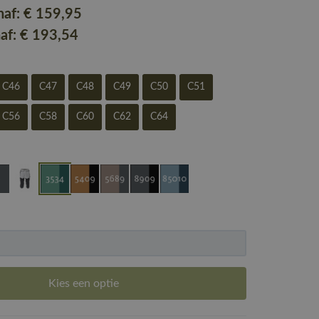
naf:
€ 159
,95
naf:
€ 193
,54
C46
C47
C48
C49
C50
C51
C56
C58
C60
C62
C64
Kies een optie