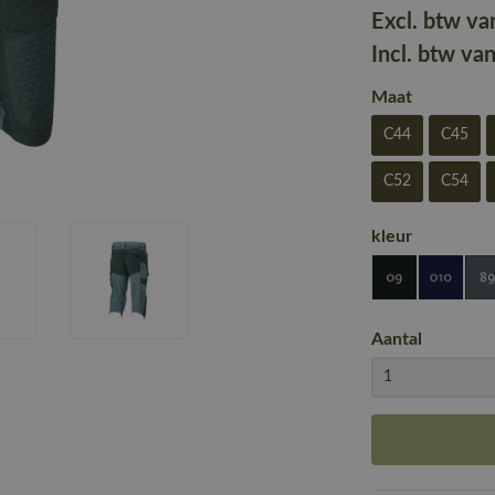
Excl. btw va
Incl. btw va
Maat
C44
C45
C52
C54
kleur
Aantal