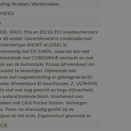
ding, Broeken, Werkbroeken
MIZED
n
100, 50451-916 en 20118-915 kniebeschermers
r dit model. Gecertificeerd in combinatie met
schermertype SHORT of LONG in
stemming met EN 14404., waarvan één met
Duimstokzak met CORDURA® versterkt en met
akje aan de buitenzijde. Knoop (afneembaar) om
ouder te bevestigen. Dijbeenzak met
nzak met magneetsluiting en geïntegreerde ID-
uder. Afneembare ID-kaarthouder. Z, ULTIMATE
-stof met laag gewicht en hoge slijtvastheid.
 waterafstotende finish. Voorbereid voor
zakken met Click Pocket System. Verborgen
s. Twee- en drievoudig gestikt bij de
ijpen en het kruis. Ergonomisch gevormde br
OT®