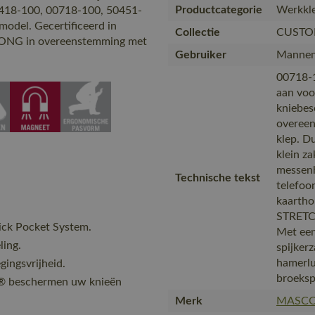
Productcategorie
Werkkle
418-100, 00718-100, 50451-
odel. Gecertificeerd in
Collectie
CUSTO
LONG in overeenstemming met
Gebruiker
Manne
00718-
aan voo
kniebe
overeen
klep. 
klein z
messenh
Technische tekst
telefoo
kaartho
STRETCH
lick Pocket System.
Met een
ling.
spijker
hamerlu
gingsvrijheid.
broeksp
A® beschermen uw knieën
Merk
MASC