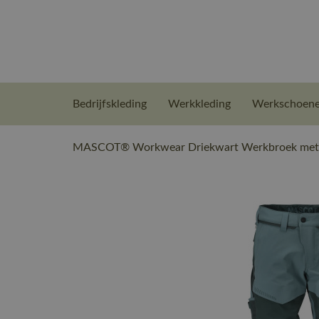
Bedrijfskleding
Werkkleding
Werkschoen
MASCOT® Workwear Driekwart Werkbroek met kn