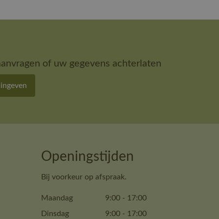
aanvragen of uw gegevens achterlaten
 ingeven
Openingstijden
Bij voorkeur op afspraak.
Maandag
9:00
-
17:00
Dinsdag
9:00
-
17:00