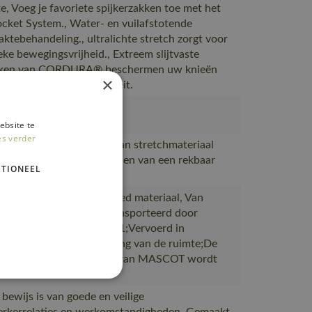
te, Voeg je favoriete spijkerzakken toe met het
ocket System., Water- en vuilafstotende
aktebehandeling., ultralichte stretch zorgt voor
eke bewegingsvrijheid., Extreem slijtvaste
kken van CORDURA® beschermen uw knieën
×
concessies aan de kwaliteit.
012
ebsite te
es verder
et product gemaakt is van stretchmateriaal
r gebruik gemaakt te worden van een rekbaar
TIONEEL
.
akt van of bevat gerecycled materiaal, Van
ie naar magazijnen getransporteerd door
rtpartners met ISO 14001;Vervoerd in
en met maximale benutting van de ruimte;De
ing waarin de bestelling van MASCOT wordt
 bewijs is van goede en veilige