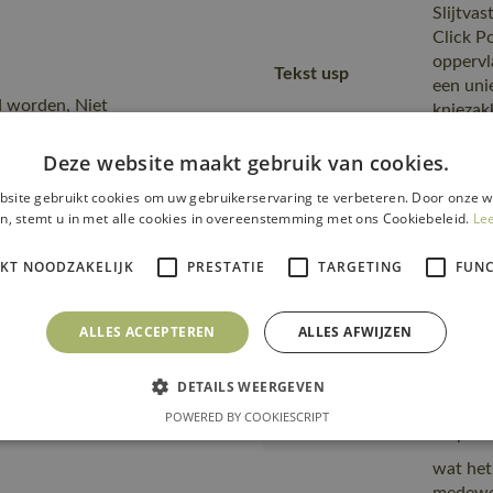
Slijtvas
Click P
oppervl
Tekst usp
een uni
d worden, Niet
knieza
zonder 
Deze website maakt gebruik van cookies.
Fitting
22450-
accessories
site gebruikt cookies om uw gebruikerservaring te verbeteren. Door onze w
n, stemt u in met alle cookies in overeenstemming met ons Cookiebeleid.
Le
Omdat h
Opmerking logo
dient e
IKT NOODZAKELIJK
PRESTATIE
TARGETING
FUNC
transfer
is gema
ALLES ACCEPTEREN
ALLES AFWIJZEN
product
Transport en
transpo
verpakking
zending
DETAILS WEERGEVEN
verpakk
POWERED BY COOKIESCRIPT
verpakt
wat het