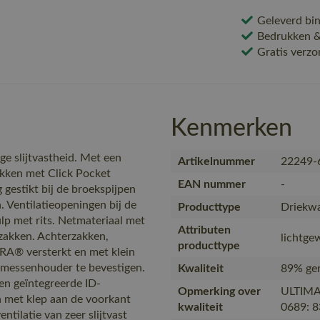
Geleverd bin
Bedrukken & 
Gratis verzo
Kenmerken
 slijtvastheid. Met een
Artikelnummer
22249-
akken met Click Pocket
EAN nummer
-
gestikt bij de broekspijpen
 Ventilatieopeningen bij de
Producttype
Driekwa
ulp met rits. Netmateriaal met
Attributen
rzakken. Achterzakken,
lichtge
producttype
A® versterkt en met klein
 messenhouder te bevestigen.
Kwaliteit
89% ger
en geïntegreerde ID-
Opmerking over
ULTIMA
 met klep aan de voorkant
kwaliteit
0689: 8
tilatie van zeer slijtvast