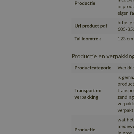
medewer
Productie
in prod
eigen f
https:/
Url product pdf
605-353
Tailleomtrek
123 cm 
Productie en verpakkin
Productcategorie
Werkkle
is gema
product
Transport en
transpo
verpakking
zending
verpakk
verpakt
wat het
medewer
Productie
in prod