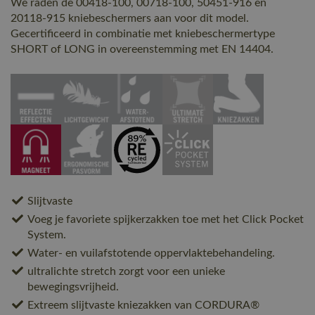
We raden de 00418-100, 00718-100, 50451-916 en
20118-915 kniebeschermers aan voor dit model.
Gecertificeerd in combinatie met kniebeschermertype
SHORT of LONG in overeenstemming met EN 14404.
Slijtvaste
Voeg je favoriete spijkerzakken toe met het Click Pocket
System.
Water- en vuilafstotende oppervlaktebehandeling.
ultralichte stretch zorgt voor een unieke
bewegingsvrijheid.
Extreem slijtvaste kniezakken van CORDURA®