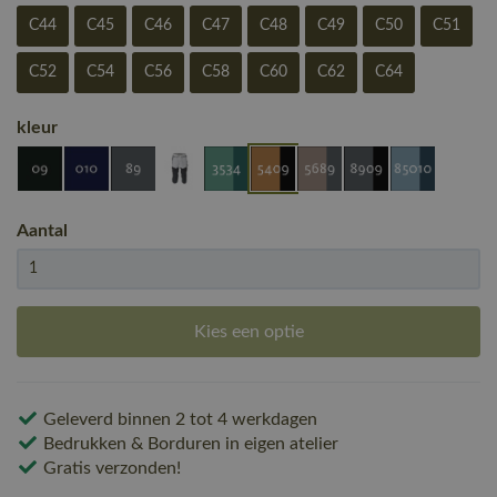
C44
C45
C46
C47
C48
C49
C50
C51
C52
C54
C56
C58
C60
C62
C64
kleur
Aantal
Kies een optie
Geleverd binnen 2 tot 4 werkdagen
Bedrukken & Borduren in eigen atelier
Gratis verzonden!