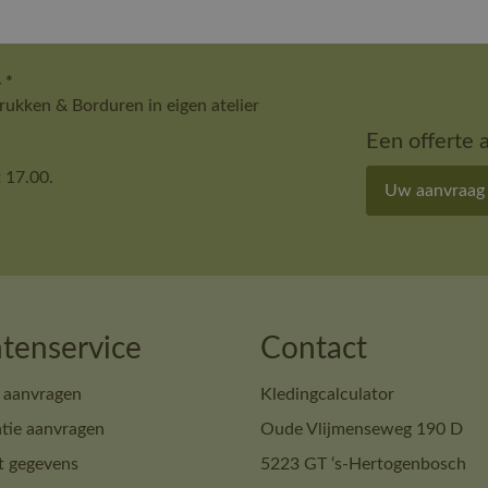
 *
ukken & Borduren in eigen atelier
Een offerte 
 17.00.
Uw aanvraag
tenservice
Contact
 aanvragen
Kledingcalculator
tie aanvragen
Oude Vlijmenseweg 190 D
t gegevens
5223 GT ‘s-Hertogenbosch