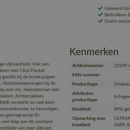
Geleverd bin
Bedrukken & 
Gratis verzo
Kenmerken
 slijtvastheid. Met een
Artikelnummer
22249-
akken met Click Pocket
EAN nummer
-
gestikt bij de broekspijpen
 Ventilatieopeningen bij de
Producttype
Driekwa
ulp met rits. Netmateriaal met
Attributen
rzakken. Achterzakken,
lichtge
producttype
A® versterkt en met klein
 messenhouder te bevestigen.
Kwaliteit
89% ger
en geïntegreerde ID-
Opmerking over
ULTIMA
 met klep aan de voorkant
kwaliteit
0689: 8
tilatie van zeer slijtvast