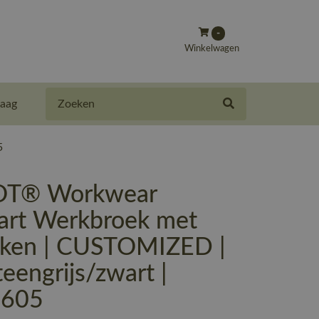
-
Winkelwagen
Zoeken
aag
5
T® Workwear
art Werkbroek met
kken | CUSTOMIZED |
eengrijs/zwart |
-605