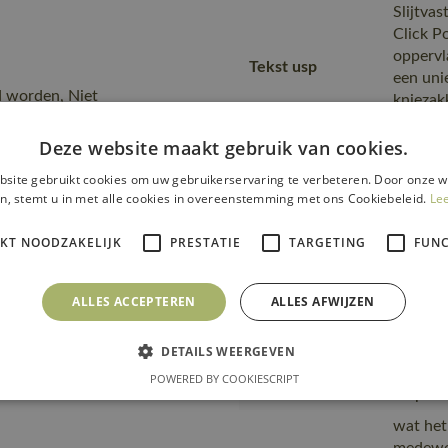
Slijtvas
Click P
oppervl
Tekst usp
een uni
d worden, Niet
knieza
zonder 
Deze website maakt gebruik van cookies.
Fitting
22450-
accessories
site gebruikt cookies om uw gebruikerservaring te verbeteren. Door onze w
n, stemt u in met alle cookies in overeenstemming met ons Cookiebeleid.
Le
Omdat h
Opmerking logo
dient e
IKT NOODZAKELIJK
PRESTATIE
TARGETING
FUNC
transfer
is gema
ALLES ACCEPTEREN
ALLES AFWIJZEN
product
Transport en
transpo
verpakking
zending
DETAILS WEERGEVEN
verpakk
POWERED BY COOKIESCRIPT
verpakt
wat het