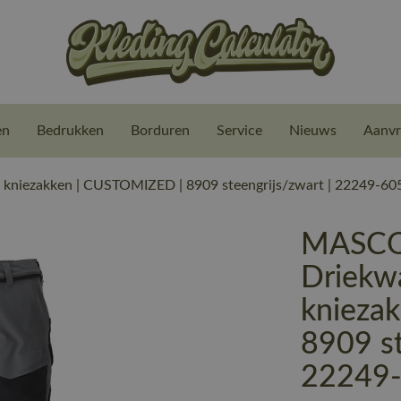
en
Bedrukken
Borduren
Service
Nieuws
Aanvr
iezakken | CUSTOMIZED | 8909 steengrijs/zwart | 22249-60
MASCO
Driekw
knieza
8909 st
22249