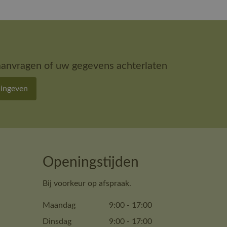
aanvragen of uw gegevens achterlaten
 ingeven
Openingstijden
Bij voorkeur op afspraak.
Maandag
9:00
-
17:00
Dinsdag
9:00
-
17:00