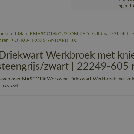
eigen f
oeken
Man
MASCOT® CUSTOMIZED
Ultimate Stretch
ecten
OEKO-TEX® STANDARD 100
iekwart Werkbroek met knie
eengrijs/zwart | 22249-605 
chreven over MASCOT® Workwear Driekwart Werkbroek met knie
n review!