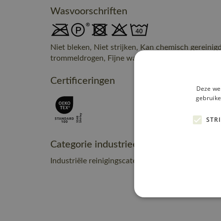
Wasvoorschriften
Niet bleken, Niet strijken, Kan chemisch gereinig
trommeldrogen, Fijne was, max. 40° C
Certificeringen
Deze web
gebruike
STR
Categorie industrieel onderhoud
Industriële reinigingscategorie C2