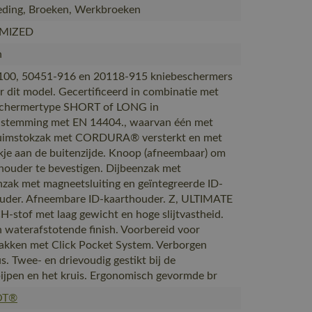
ding, Broeken, Werkbroeken
MIZED
n
100, 50451-916 en 20118-915 kniebeschermers
r dit model. Gecertificeerd in combinatie met
schermertype SHORT of LONG in
stemming met EN 14404., waarvan één met
Duimstokzak met CORDURA® versterkt en met
akje aan de buitenzijde. Knoop (afneembaar) om
ouder te bevestigen. Dijbeenzak met
nzak met magneetsluiting en geïntegreerde ID-
uder. Afneembare ID-kaarthouder. Z, ULTIMATE
-stof met laag gewicht en hoge slijtvastheid.
 waterafstotende finish. Voorbereid voor
zakken met Click Pocket System. Verborgen
s. Twee- en drievoudig gestikt bij de
ijpen en het kruis. Ergonomisch gevormde br
OT®