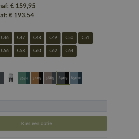
naf:
€ 159
,95
naf:
€ 193
,54
C46
C47
C48
C49
C50
C51
C56
C58
C60
C62
C64
Kies een optie