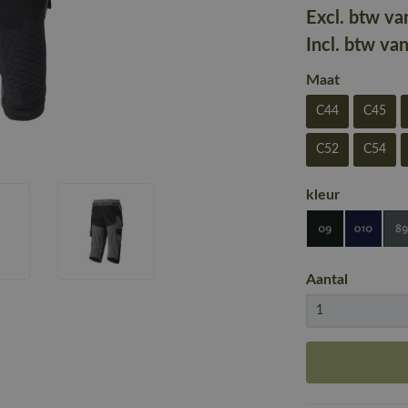
Excl. btw va
Incl. btw va
Maat
C44
C45
C52
C54
kleur
Aantal