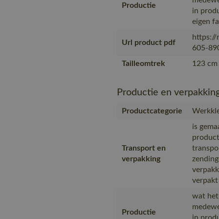
medewer
Productie
in prod
eigen f
https:/
Url product pdf
605-890
Tailleomtrek
123 cm 
Productie en verpakkin
Productcategorie
Werkkle
is gema
product
Transport en
transpo
verpakking
zending
verpakk
verpakt
wat het
medewer
Productie
in prod