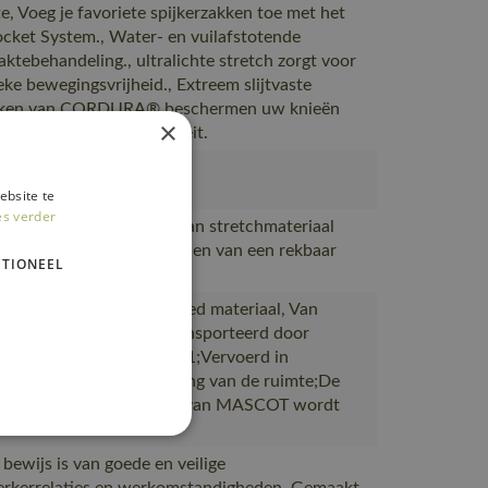
te, Voeg je favoriete spijkerzakken toe met het
ocket System., Water- en vuilafstotende
aktebehandeling., ultralichte stretch zorgt voor
eke bewegingsvrijheid., Extreem slijtvaste
kken van CORDURA® beschermen uw knieën
×
concessies aan de kwaliteit.
012
ebsite te
es verder
et product gemaakt is van stretchmateriaal
r gebruik gemaakt te worden van een rekbaar
TIONEEL
.
akt van of bevat gerecycled materiaal, Van
ie naar magazijnen getransporteerd door
rtpartners met ISO 14001;Vervoerd in
en met maximale benutting van de ruimte;De
ing waarin de bestelling van MASCOT wordt
 bewijs is van goede en veilige