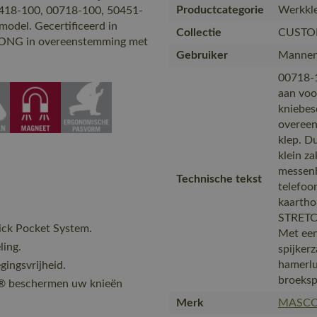
Productcategorie
Werkkle
418-100, 00718-100, 50451-
odel. Gecertificeerd in
Collectie
CUSTO
LONG in overeenstemming met
Gebruiker
Manne
00718-
aan voo
kniebe
overeen
klep. 
klein z
messenh
Technische tekst
telefoo
kaartho
STRETCH
lick Pocket System.
Met een
ling.
spijker
hamerlu
gingsvrijheid.
broeksp
A® beschermen uw knieën
Merk
MASC