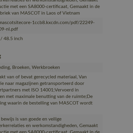
kerrelaties en werkomstandigheden, Gemaakt
uctie met een SA8000-certificaat, Gemaakt in de
abriek van MASCOT in Laos of Vietnam
/mascotsitecore-1ccb8.kxcdn.com/pdf/22249-
9-nl.pdf
/ 48.5 inch
g
ding, Broeken, Werkbroeken
akt van of bevat gerecycled materiaal, Van
ie naar magazijnen getransporteerd door
rtpartners met ISO 14001;Vervoerd in
en met maximale benutting van de ruimte;De
ing waarin de bestelling van MASCOT wordt
 bewijs is van goede en veilige
kerrelaties en werkomstandigheden, Gemaakt
uctie met een SA8000-certificaat, Gemaakt in de