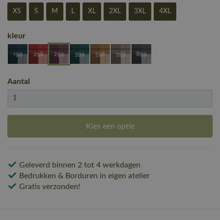
XS
S
M
L
XL
2XL
3XL
4XL
kleur
Aantal
Kies een optie
Geleverd binnen 2 tot 4 werkdagen
Bedrukken & Borduren in eigen atelier
Gratis verzonden!