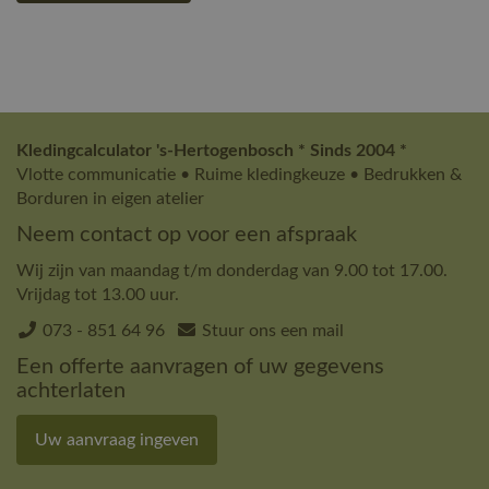
Kledingcalculator 's-Hertogenbosch * Sinds 2004 *
Vlotte communicatie • Ruime kledingkeuze • Bedrukken &
Borduren in eigen atelier
Neem contact op voor een afspraak
Wij zijn van maandag t/m donderdag van 9.00 tot 17.00.
Vrijdag tot 13.00 uur.
073 - 851 64 96
Stuur ons een mail
Een offerte aanvragen of uw gegevens
achterlaten
Uw aanvraag ingeven