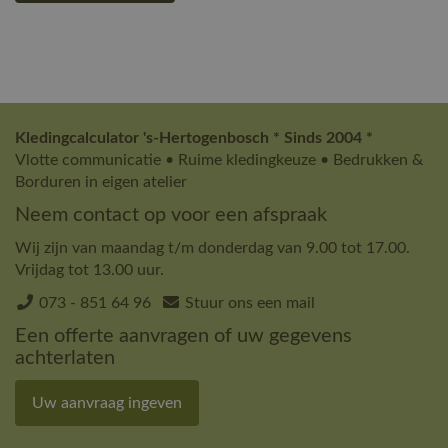
Kledingcalculator 's-Hertogenbosch * Sinds 2004 *
Vlotte communicatie • Ruime kledingkeuze • Bedrukken &
Borduren in eigen atelier
Neem contact op voor een afspraak
Wij zijn van maandag t/m donderdag van 9.00 tot 17.00.
Vrijdag tot 13.00 uur.
073 - 851 64 96
Stuur ons een mail
Een offerte aanvragen of uw gegevens
achterlaten
Uw aanvraag ingeven