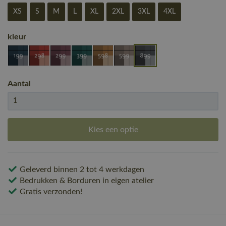
XS
S
M
L
XL
2XL
3XL
4XL
kleur
Aantal
Kies een optie
Geleverd binnen 2 tot 4 werkdagen
Bedrukken & Borduren in eigen atelier
Gratis verzonden!