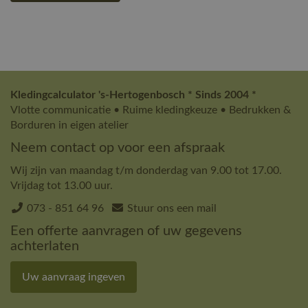
Kledingcalculator 's-Hertogenbosch * Sinds 2004 *
Vlotte communicatie • Ruime kledingkeuze • Bedrukken &
Borduren in eigen atelier
Neem contact op voor een afspraak
Wij zijn van maandag t/m donderdag van 9.00 tot 17.00.
Vrijdag tot 13.00 uur.
073 - 851 64 96
Stuur ons een mail
Een offerte aanvragen of uw gegevens
achterlaten
Uw aanvraag ingeven