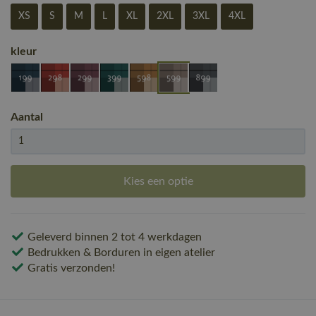
XS
S
M
L
XL
2XL
3XL
4XL
kleur
Aantal
Kies een optie
Geleverd binnen 2 tot 4 werkdagen
Bedrukken & Borduren in eigen atelier
Gratis verzonden!