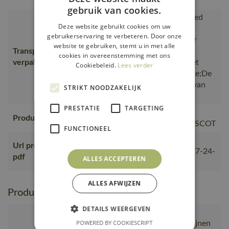
moderne look.
gebruik van cookies.
is gemaakt van of bevat gerecycled
Deze website gebruikt cookies om uw
materiaal, Van productie naar
gebruikerservaring te verbeteren. Door onze
magazijnen getransporteerd door
website te gebruiken, stemt u in met alle
Transport en
transportpartners met ISO
cookies in overeenstemming met ons
verpakking
14001;Vervoerd in zendingen met
Cookiebeleid.
Lees verder
maximale benutting van de ruimte;De
verpakking waarin de bestelling van
STRIKT NOODZAKELIJK
MASCOT wordt verpakt
PRESTATIE
TARGETING
Geproduceerd in China bij
Productie
gecontroleerde partners van MASCOT
FUNCTIONEEL
https://mascotsitecore-
Url product
1ccb8.kxcdn.com/pdf/23050-647-24-
pdf
ALLES ACCEPTEREN
nl.pdf
ALLES AFWIJZEN
Productie en verpakking
DETAILS WEERGEVEN
is gemaakt van of bevat gerecycled
POWERED BY COOKIESCRIPT
materiaal, Van productie naar magazijnen