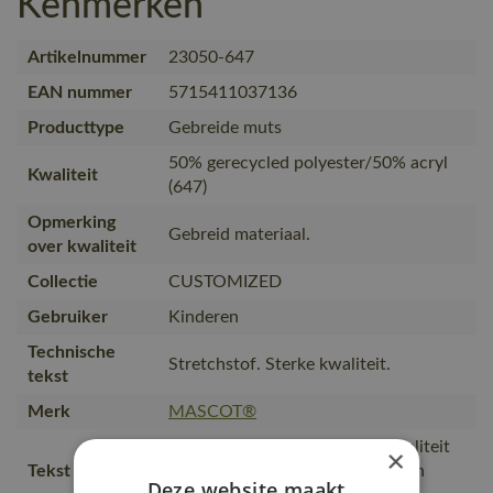
Kenmerken
Artikelnummer
23050-647
EAN nummer
5715411037136
Producttype
Gebreide muts
50% gerecycled polyester/50% acryl
Kwaliteit
(647)
Opmerking
Gebreid materiaal.
over kwaliteit
Collectie
CUSTOMIZED
Gebruiker
Kinderen
Technische
Stretchstof. Sterke kwaliteit.
tekst
Merk
MASCOT®
Stretchstof van een stevige kwaliteit
×
Tekst usp
die isoleert en ook zorgt voor een
Deze website maakt