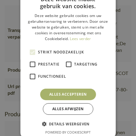
moderne look.
gebruik van cookies.
is gemaakt van of bevat gerecycled
Deze website gebruikt cookies om uw
materiaal, Van productie naar
gebruikerservaring te verbeteren. Door onze
magazijnen getransporteerd door
website te gebruiken, stemt u in met alle
Transport en
transportpartners met ISO
cookies in overeenstemming met ons
verpakking
14001;Vervoerd in zendingen met
Cookiebeleid.
Lees verder
maximale benutting van de ruimte;De
verpakking waarin de bestelling van
STRIKT NOODZAKELIJK
MASCOT wordt verpakt
PRESTATIE
TARGETING
Geproduceerd in China bij
Productie
gecontroleerde partners van MASCOT
FUNCTIONEEL
https://mascotsitecore-
Url product
1ccb8.kxcdn.com/pdf/23050-647-80-
pdf
ALLES ACCEPTEREN
nl.pdf
ALLES AFWIJZEN
Productie en verpakking
DETAILS WEERGEVEN
is gemaakt van of bevat gerecycled
POWERED BY COOKIESCRIPT
materiaal, Van productie naar magazijnen