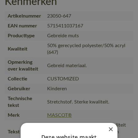
Kenmerken
Artikelnummer
23050-647
EAN nummer
5715411037167
Producttype
Gebreide muts
50% gerecycled polyester/50% acryl
Kwaliteit
(647)
Opmerking
Gebreid materiaal.
over kwaliteit
Collectie
CUSTOMIZED
Gebruiker
Kinderen
Technische
Stretchstof. Sterke kwaliteit.
tekst
Merk
MASCOT®
Stretchstof van een stevige kwaliteit
×
Tekst usp
die isoleert en ook zorgt voor een
Deze website maakt