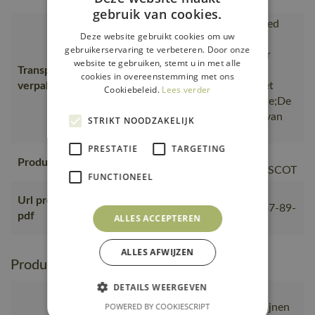
moderne look.
gebruik van cookies.
is gemaakt van of bevat gerecycled
Deze website gebruikt cookies om uw
materiaal, Van productie naar
gebruikerservaring te verbeteren. Door onze
magazijnen getransporteerd door
website te gebruiken, stemt u in met alle
Transport en
transportpartners met ISO
cookies in overeenstemming met ons
verpakking
14001;Vervoerd in zendingen met
Cookiebeleid.
Lees verder
maximale benutting van de ruimte;De
verpakking waarin de bestelling van
STRIKT NOODZAKELIJK
MASCOT wordt verpakt
PRESTATIE
TARGETING
Geproduceerd in China bij
Productie
gecontroleerde partners van MASCOT
FUNCTIONEEL
https://mascotsitecore-
Url product
1ccb8.kxcdn.com/pdf/23050-647-89-
pdf
ALLES ACCEPTEREN
nl.pdf
ALLES AFWIJZEN
Productie en verpakking
DETAILS WEERGEVEN
is gemaakt van of bevat gerecycled
POWERED BY COOKIESCRIPT
materiaal, Van productie naar magazijnen