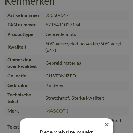
Kenmerken
Artikelnummer
23050-647
EAN nummer
5715411037174
Producttype
Gebreide muts
50% gerecycled polyester/50% acryl
Kwaliteit
(647)
Opmerking
Gebreid materiaal.
over kwaliteit
Collectie
CUSTOMIZED
Gebruiker
Kinderen
Technische
Stretchstof. Sterke kwaliteit.
tekst
Merk
MASCOT®
Stretchstof van een stevige kwaliteit
×
Tekst usp
die isoleert en ook zorgt voor een
Deze website maakt