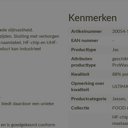
Kenmerken
e slijtvastheid.
Artikelnummer
20054-
 zijden. Sluiting met verborgen
EAN nummer
-
 naamlabel, HF-chip en UHF-
duct kan industrieel
Producttype
Jas
Attributen
geschik
producttype
ProWas
Kwaliteit
88% pol
Opmerking over
ULTIMA
kwaliteit
.
Productcategorie
Jassen,
en biedt daardoor een unieke
Collectie
FOOD 
HF-chip
maataan
 en is goedgekeurd conform