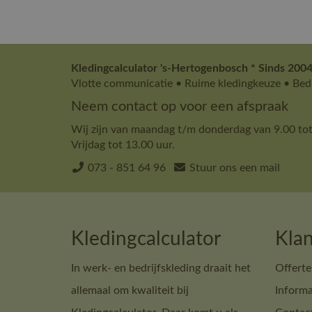
Kledingcalculator 's-Hertogenbosch * Sinds 2004
Vlotte communicatie • Ruime kledingkeuze • Bedr
Neem contact op voor een afspraak
Wij zijn van maandag t/m donderdag van 9.00 tot
Vrijdag tot 13.00 uur.
073 - 851 64 96
Stuur ons een mail
Kledingcalculator
Klan
In werk- en bedrijfskleding draait het
Offerte
allemaal om kwaliteit bij
Informa