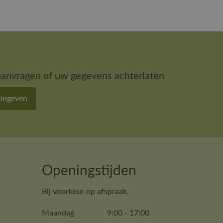
aanvragen of uw gegevens achterlaten
 ingeven
Openingstijden
Bij voorkeur op afspraak.
Maandag
9:00
-
17:00