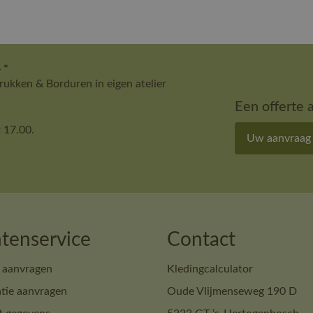
 *
ukken & Borduren in eigen atelier
Een offerte 
 17.00.
Uw aanvraag
tenservice
Contact
 aanvragen
Kledingcalculator
tie aanvragen
Oude Vlijmenseweg 190 D