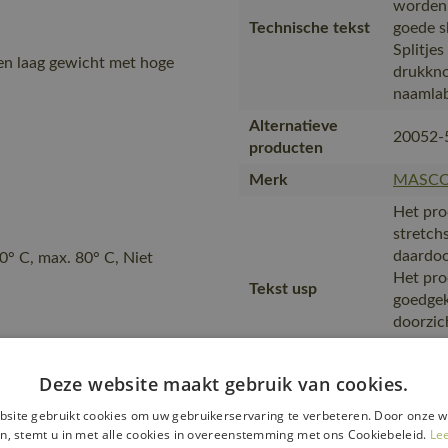
worden.
Technische tekst
goede sl
Splitjes
en laag gewicht met hoge
drukkno
naamla
Alternatieve
20052-
producten
Merk
MASC
Het pro
stretchs
daardoo
0° C, max. 80° C, Niet
Het pro
Tekst usp
goedgek
doorzic
combine
Geschik
Deze website maakt gebruik van cookies.
is gema
site gebruikt cookies om uw gebruikerservaring te verbeteren. Door onze w
product
n, stemt u in met alle cookies in overeenstemming met ons Cookiebeleid.
Le
Transport en
transpo