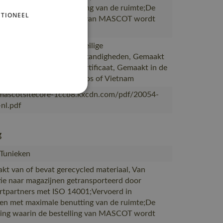
en met maximale benutting van de ruimte;De
TIONEEL
ing waarin de bestelling van MASCOT wordt
 bewijs is van goede en veilige
kerrelaties en werkomstandigheden, Gemaakt
uctie met een SA8000-certificaat, Gemaakt in de
abriek van MASCOT in Laos of Vietnam
/mascotsitecore-1ccb8.kxcdn.com/pdf/20054-
nl.pdf
g
 Tunieken
akt van of bevat gerecycled materiaal, Van
ie naar magazijnen getransporteerd door
rtpartners met ISO 14001;Vervoerd in
en met maximale benutting van de ruimte;De
ing waarin de bestelling van MASCOT wordt