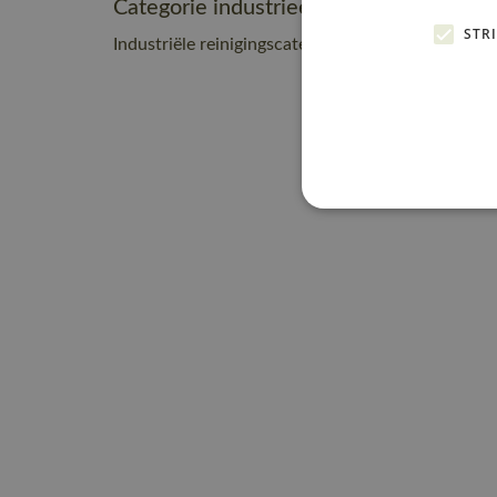
Categorie industrieel onderhoud
STR
Industriële reinigingscategorie A0