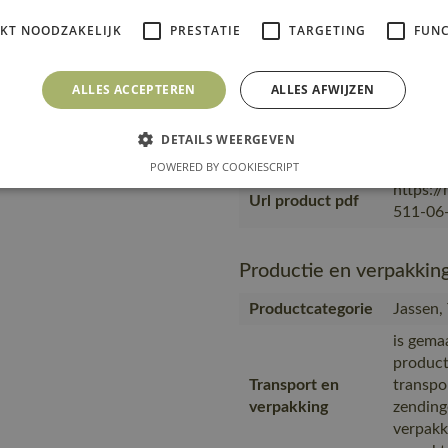
verpakking
zending
IKT NOODZAKELIJK
PRESTATIE
TARGETING
FUNC
verpakk
verpakt
ALLES ACCEPTEREN
ALLES AFWIJZEN
wat het
medewer
Productie
in prod
DETAILS WEERGEVEN
eigen f
POWERED BY COOKIESCRIPT
https:/
Url product pdf
511-06-
Productie en verpakkin
Productcategorie
Jassen,
is gema
product
Transport en
transpo
verpakking
zending
verpakk