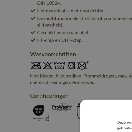
DIN 10524.
Het materiaal is niet doorzichtig.
De multifunctionele stretchstof combineert e
slijtvastheid.
Geschikt voor naamlabel
HF-chip en UHF-chip.
Wasvoorschriften
Niet bleken, Niet strijken, Trommeldrogen, max. 6
chemisch reiningen, Bonte was
Certificeringen
Deze web
gebruike