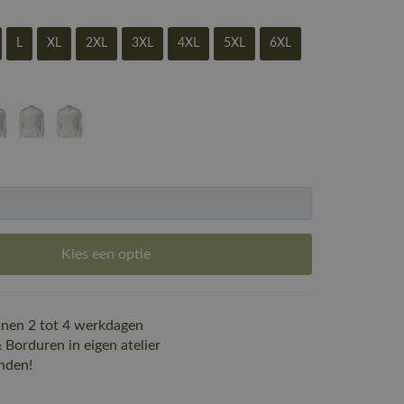
L
XL
2XL
3XL
4XL
5XL
6XL
Kies een optie
nen 2 tot 4 werkdagen
Borduren in eigen atelier
nden!