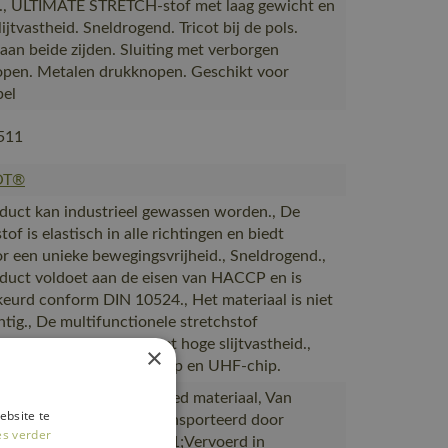
, ULTIMATE STRETCH-stof met laag gewicht en
ijtvastheid. Sneldrogend. Tricot bij de pols.
 aan beide zijden. Sluiting met verborgen
pen. Metalen drukknopen. Geschikt voor
bel
511
OT®
duct kan industrieel gewassen worden., De
tof is elastisch in alle richtingen en biedt
r een unieke bewegingsvrijheid., Sneldrogend.,
duct voldoet aan de eisen van HACCP en is
eurd conform DIN 10524., Het materiaal is niet
htig., De multifunctionele stretchstof
ert een laag gewicht met hoge slijtvastheid.,
×
t voor naamlabel, HF-chip en UHF-chip.
akt van of bevat gerecycled materiaal, Van
ebsite te
ie naar magazijnen getransporteerd door
es verder
rtpartners met ISO 14001;Vervoerd in