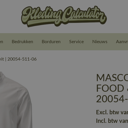
en
Bedrukken
Borduren
Service
Nieuws
Aanvr
t | 20054-511-06
MASCOT
FOOD &
20054
Excl. btw va
Incl. btw va