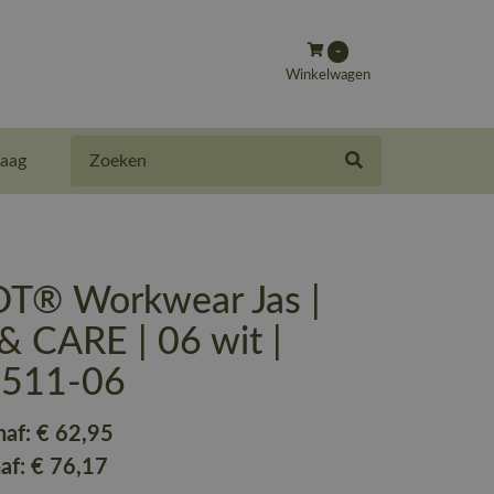
-
Winkelwagen
Zoeken
aag
® Workwear Jas |
 CARE | 06 wit |
-511-06
naf:
€ 62
,95
naf:
€ 76
,17