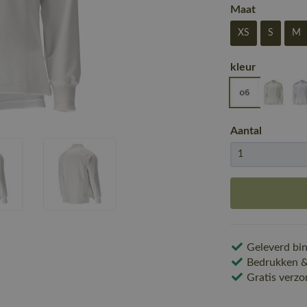
Maat
XS
S
M
kleur
Aantal
Geleverd bin
Bedrukken & 
Gratis verzo