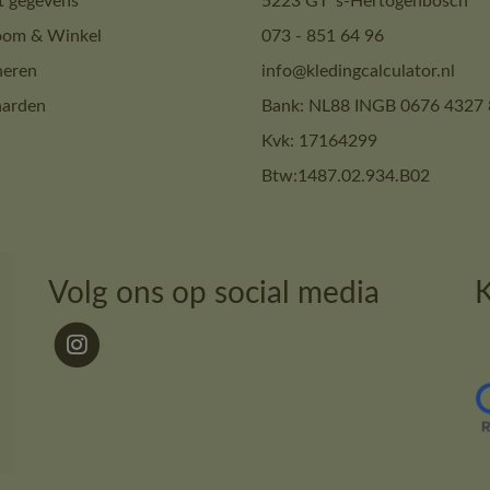
t gegevens
5223 GT ‘s-Hertogenbosch
om & Winkel
073 - 851 64 96
neren
info@kledingcalculator.nl
arden
Bank: NL88 INGB 0676 4327 
Kvk: 17164299
Btw:1487.02.934.B02
Volg ons op social media
K