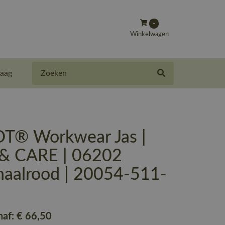
-
Winkelwagen
Zoeken
aag
® Workwear Jas |
& CARE | 06202
naalrood | 20054-511-
naf:
€ 66
,50