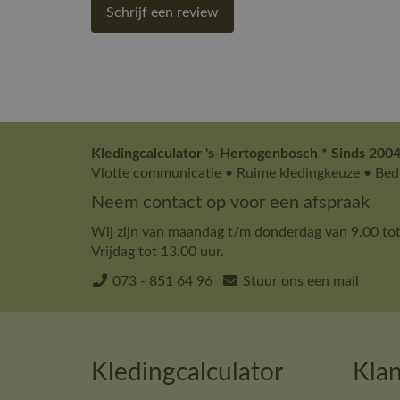
Schrijf een review
Kledingcalculator 's-Hertogenbosch * Sinds 2004
Vlotte communicatie • Ruime kledingkeuze • Bedr
Neem contact op voor een afspraak
Wij zijn van maandag t/m donderdag van 9.00 tot
Vrijdag tot 13.00 uur.
073 - 851 64 96
Stuur ons een mail
Kledingcalculator
Klan