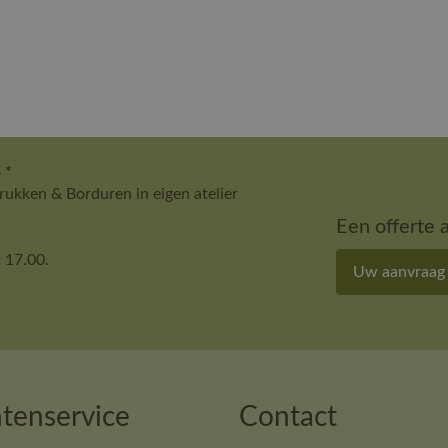
 *
ukken & Borduren in eigen atelier
Een offerte 
 17.00.
Uw aanvraag
tenservice
Contact