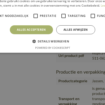
site gebruikt cookies om uw gebruikerservaring te verbeteren. Door onze w
product
n, stemt u in met alle cookies in overeenstemming met ons Cookiebeleid.
Le
Transport en
transpo
verpakking
zending
IKT NOODZAKELIJK
PRESTATIE
TARGETING
FUNC
verpakk
verpakt
ALLES ACCEPTEREN
ALLES AFWIJZEN
wat het
medewer
Productie
in prod
DETAILS WEERGEVEN
eigen f
POWERED BY COOKIESCRIPT
https:/
Url product pdf
511-062
Productie en verpakkin
Productcategorie
Jassen,
is gema
product
Transport en
transpo
verpakking
zending