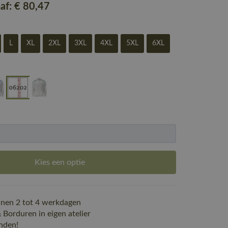
naf:
€ 80
,47
L
XL
2XL
3XL
4XL
5XL
6XL
Kies een optie
nen 2 tot 4 werkdagen
Borduren in eigen atelier
nden!