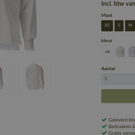
Incl. btw va
Maat
XS
S
M
kleur
Aantal
Geleverd bin
Bedrukken & 
Gratis verzo