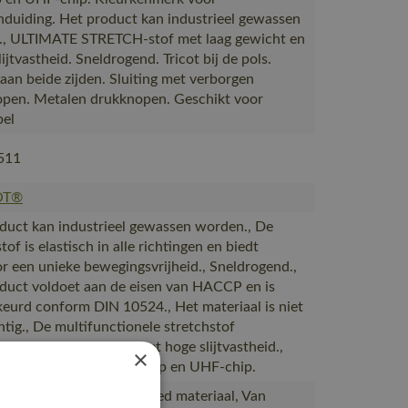
duiding. Het product kan industrieel gewassen
, ULTIMATE STRETCH-stof met laag gewicht en
ijtvastheid. Sneldrogend. Tricot bij de pols.
 aan beide zijden. Sluiting met verborgen
pen. Metalen drukknopen. Geschikt voor
bel
511
OT®
duct kan industrieel gewassen worden., De
tof is elastisch in alle richtingen en biedt
r een unieke bewegingsvrijheid., Sneldrogend.,
duct voldoet aan de eisen van HACCP en is
eurd conform DIN 10524., Het materiaal is niet
htig., De multifunctionele stretchstof
ert een laag gewicht met hoge slijtvastheid.,
×
t voor naamlabel, HF-chip en UHF-chip.
akt van of bevat gerecycled materiaal, Van