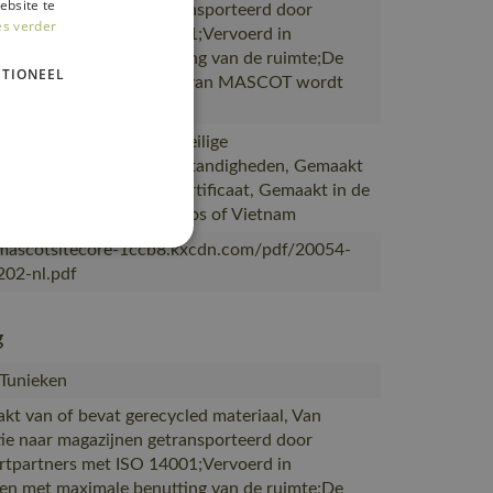
ebsite te
ie naar magazijnen getransporteerd door
es verder
rtpartners met ISO 14001;Vervoerd in
en met maximale benutting van de ruimte;De
TIONEEL
ing waarin de bestelling van MASCOT wordt
 bewijs is van goede en veilige
kerrelaties en werkomstandigheden, Gemaakt
uctie met een SA8000-certificaat, Gemaakt in de
abriek van MASCOT in Laos of Vietnam
/mascotsitecore-1ccb8.kxcdn.com/pdf/20054-
02-nl.pdf
g
 Tunieken
akt van of bevat gerecycled materiaal, Van
ie naar magazijnen getransporteerd door
rtpartners met ISO 14001;Vervoerd in
en met maximale benutting van de ruimte;De