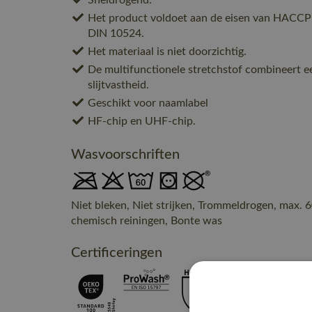
Sneldrogend.
Het product voldoet aan de eisen van HACCP
DIN 10524.
Het materiaal is niet doorzichtig.
De multifunctionele stretchstof combineert e
slijtvastheid.
Geschikt voor naamlabel
HF-chip en UHF-chip.
Wasvoorschriften
Niet bleken, Niet strijken, Trommeldrogen, max. 6
chemisch reiningen, Bonte was
Certificeringen