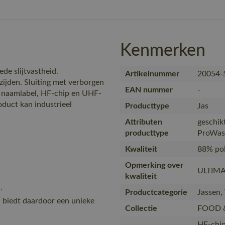
Kenmerken
e slijtvastheid.
Artikelnummer
20054-
 zijden. Sluiting met verborgen
EAN nummer
-
 naamlabel, HF-chip en UHF-
duct kan industrieel
Producttype
Jas
Attributen
geschik
producttype
ProWas
Kwaliteit
88% pol
Opmerking over
ULTIMA
kwaliteit
.
Productcategorie
Jassen,
en biedt daardoor een unieke
Collectie
FOOD 
HF-chip