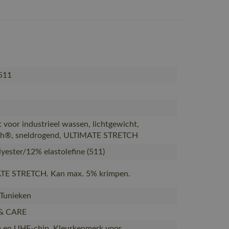
511
t voor industrieel wassen, lichtgewicht,
h®, sneldrogend, ULTIMATE STRETCH
yester/12% elastolefine (511)
TE STRETCH. Kan max. 5% krimpen.
 Tunieken
& CARE
 en UHF-chip. Kleurkenmerk voor