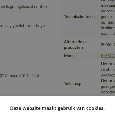
maataan
 en is goedgekeurd conform
worden.
Technische tekst
goede sl
Splitjes
en laag gewicht met hoge
drukkno
naamla
Alternatieve
20052-
producten
Merk
MASC
Het pro
stretchs
daardoo
0° C, max. 80° C, Niet
Het pro
Tekst usp
goedgek
doorzic
combine
Geschik
Deze website maakt gebruik van cookies.
is gema