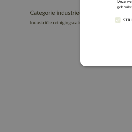
Deze web
gebruike
Categorie industrieel onderhoud
STR
Industriële reinigingscategorie A0