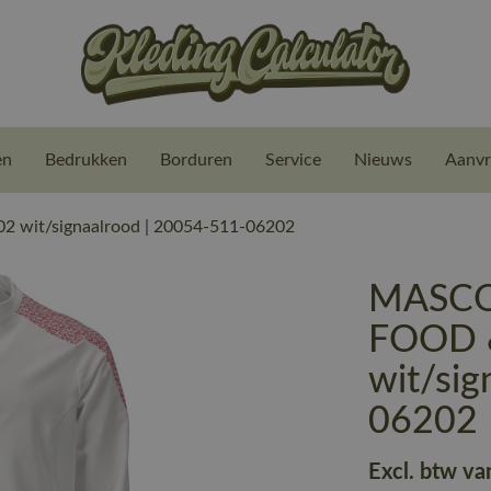
en
Bedrukken
Borduren
Service
Nieuws
Aanvr
 wit/signaalrood | 20054-511-06202
MASCOT
FOOD 
wit/sig
06202
Excl. btw va