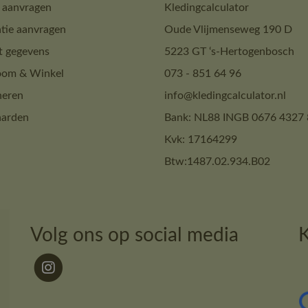
 aanvragen
Kledingcalculator
tie aanvragen
Oude Vlijmenseweg 190 D
t gegevens
5223 GT ‘s-Hertogenbosch
om & Winkel
073 - 851 64 96
neren
info@kledingcalculator.nl
arden
Bank: NL88 INGB 0676 4327 
Kvk: 17164299
Btw:1487.02.934.B02
Volg ons op social media
K