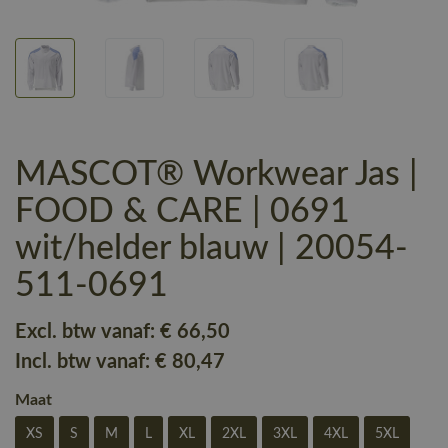
MASCOT® Workwear Jas |
FOOD & CARE | 0691
wit/helder blauw | 20054-
511-0691
Excl. btw vanaf:
€ 66
,50
Incl. btw vanaf:
€ 80
,47
Maat
XS
S
M
L
XL
2XL
3XL
4XL
5XL