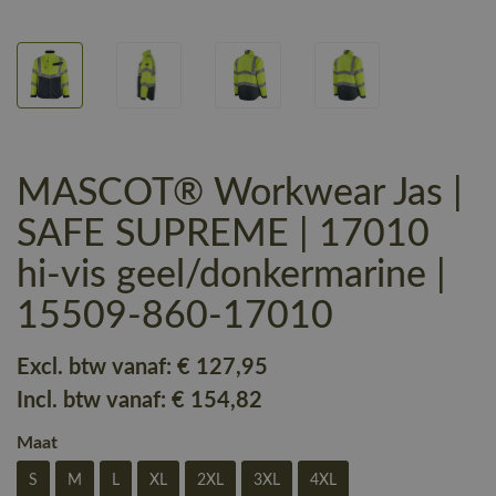
MASCOT® Workwear Jas |
SAFE SUPREME | 17010
hi-vis geel/donkermarine |
15509-860-17010
Excl. btw vanaf:
€ 127
,95
Incl. btw vanaf:
€ 154
,82
Maat
S
M
L
XL
2XL
3XL
4XL