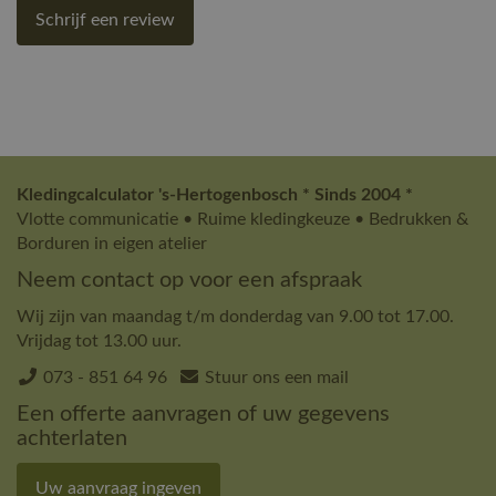
Schrijf een review
Kledingcalculator 's-Hertogenbosch * Sinds 2004 *
Vlotte communicatie • Ruime kledingkeuze • Bedrukken &
Borduren in eigen atelier
Neem contact op voor een afspraak
Wij zijn van maandag t/m donderdag van 9.00 tot 17.00.
Vrijdag tot 13.00 uur.
073 - 851 64 96
Stuur ons een mail
Een offerte aanvragen of uw gegevens
achterlaten
Uw aanvraag ingeven