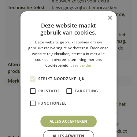
mouwen zorgen voor extra
Technische tekst
bewegingsvrijheid. Voorzakken.
Binnenzakken. Ventilatie onder de,
×
verticale en schuine reflectie.
Deze website maakt
Tweekleurig. De
gebruik van cookies.
oppervlaktebehandeling maakt het
product vuilafstotend. Hoge kraag.
Deze website gebruikt cookies om uw
gebruikerservaring te verbeteren. Door onze
Tweevoudig gestike naden aan de
website te gebruiken, stemt u in met alle
schouders
cookies in overeenstemming met ons
Alternatieve
Cookiebeleid.
Lees verder
15909-948, 07109-860
producten
STRIKT NOODZAKELIJK
Merk
MASCOT®
Het product kan industrieel
PRESTATIE
TARGETING
gewassen worden., De
FUNCTIONEEL
oppervlaktebehandeling maakt het
product vuilafstotend en zorgt
daardoor voor een hogere
ALLES ACCEPTEREN
zichtbaarheid., De donkere stof
bevindt zich daar waar het product
ALLES AFWIJZEN