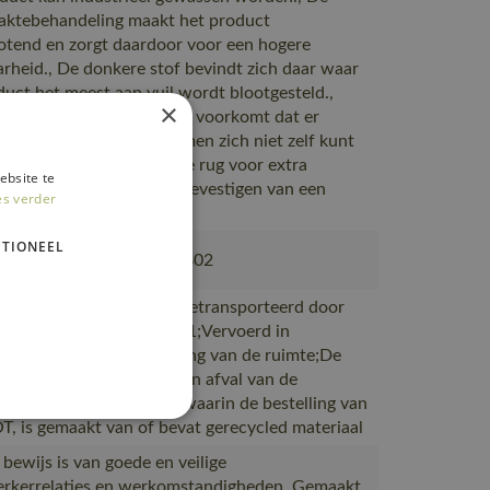
aktebehandeling maakt het product
totend en zorgt daardoor voor een hogere
arheid., De donkere stof bevindt zich daar waar
duct het meest aan vuil wordt blootgesteld.,
×
den op de schouders: dit voorkomt dat er
innendringt., daar waar men zich niet zelf kunt
en., Extra reflecties op de rug voor extra
ebsite te
arheid, Ruimte voor het bevestigen van een
es verder
jchip.
TIONEEL
380, 50077-843, 18050-802
ductie naar magazijnen getransporteerd door
rtpartners met ISO 14001;Vervoerd in
en met maximale benutting van de ruimte;De
verpakking is gemaakt van afval van de
productie;De verpakking waarin de bestelling van
 is gemaakt van of bevat gerecycled materiaal
 bewijs is van goede en veilige
kerrelaties en werkomstandigheden, Gemaakt