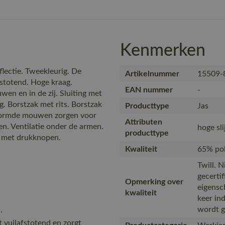
Kenmerken
flectie. Tweekleurig. De
Artikelnummer
15509-
stotend. Hoge kraag.
EAN nummer
-
en en in de zij. Sluiting met
. Borstzak met rits. Borstzak
Producttype
Jas
vormde mouwen zorgen voor
Attributen
n. Ventilatie onder de armen.
hoge sli
producttype
n met drukknopen.
Kwaliteit
65% pol
Twill. 
gecerti
Opmerking over
eigensc
kwaliteit
keer in
wordt g
.
 vuilafstotend en zorgt