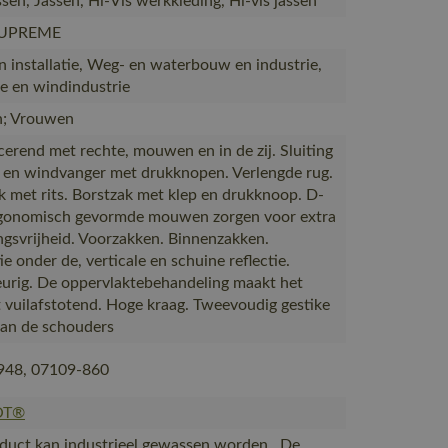
sen, Jassen, Hi-Vis werkkleding, Hi-vis jassen
SUPREME
 installatie, Weg- en waterbouw en industrie,
e en windindustrie
; Vrouwen
cerend met rechte, mouwen en in de zij. Sluiting
s en windvanger met drukknopen. Verlengde rug.
k met rits. Borstzak met klep en drukknoop. D-
rgonomisch gevormde mouwen zorgen voor extra
gsvrijheid. Voorzakken. Binnenzakken.
ie onder de, verticale en schuine reflectie.
urig. De oppervlaktebehandeling maakt het
 vuilafstotend. Hoge kraag. Tweevoudig gestike
an de schouders
948, 07109-860
OT®
duct kan industrieel gewassen worden., De