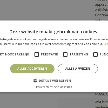
oppervl
vuilafs
zichtba
het pro
Tekst usp
Geen na
Deze website maakt gebruik van cookies.
water b
oriënter
site gebruikt cookies om uw gebruikerservaring te verbeteren. Door onze w
zichtba
n, stemt u in met alle cookies in overeenstemming met ons Cookiebeleid.
Le
wasseri
IKT NOODZAKELIJK
PRESTATIE
TARGETING
FUNC
Fitting
00781-
accessories
Van pro
ALLES ACCEPTEREN
ALLES AFWIJZEN
transpo
Transport en
zending
DETAILS WEERGEVEN
verpakking
product
POWERED BY COOKIESCRIPT
plastic
MASCOT,
wat het
medewer