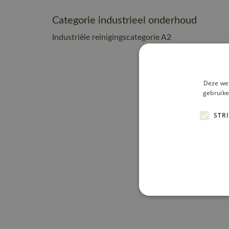
Categorie industrieel onderhoud
Industriële reinigingscategorie A2
Deze web
gebruike
STR