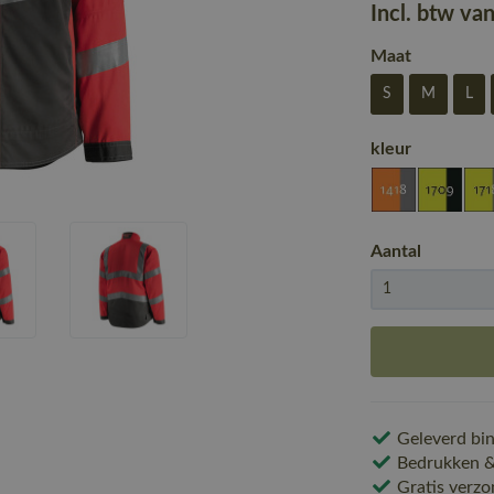
Incl. btw va
Maat
S
M
L
kleur
Aantal
Geleverd bin
Bedrukken & 
Gratis verzo