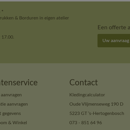
 *
ukken & Borduren in eigen atelier
Een offerte 
 17.00.
Uw aanvraag
tenservice
Contact
 aanvragen
Kledingcalculator
tie aanvragen
Oude Vlijmenseweg 190 D
t gegevens
5223 GT ‘s-Hertogenbosch
om & Winkel
073 - 851 64 96