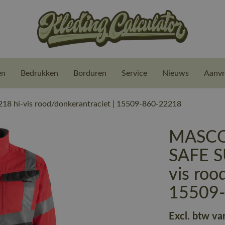
en
Bedrukken
Borduren
Service
Nieuws
Aanvr
 hi-vis rood/donkerantraciet | 15509-860-22218
MASCOT
SAFE S
vis roo
15509
Excl. btw va