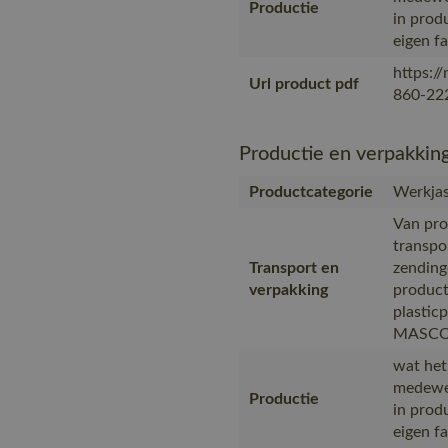
Productie
in prod
eigen f
https:/
Url product pdf
860-222
Productie en verpakkin
Productcategorie
Werkjas
Van pro
transpo
Transport en
zending
verpakking
product
plastic
MASCOT,
wat het
medewer
Productie
in prod
eigen f