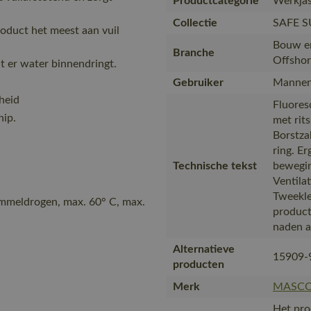
Productcategorie
Werkjas
Collectie
SAFE 
roduct het meest aan vuil
Bouw en
Branche
Offshor
 er water binnendringt.
Gebruiker
Mannen
rheid
Fluores
hip.
met rit
Borstza
ring. E
Technische tekst
bewegin
Ventilat
Tweekle
ommeldrogen, max. 60° C, max.
product
naden a
Alternatieve
15909-
producten
Merk
MASC
Het pro