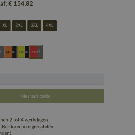
naf:
€ 154
,82
XL
2XL
3XL
4XL
Kies een optie
nen 2 tot 4 werkdagen
Borduren in eigen atelier
nden!