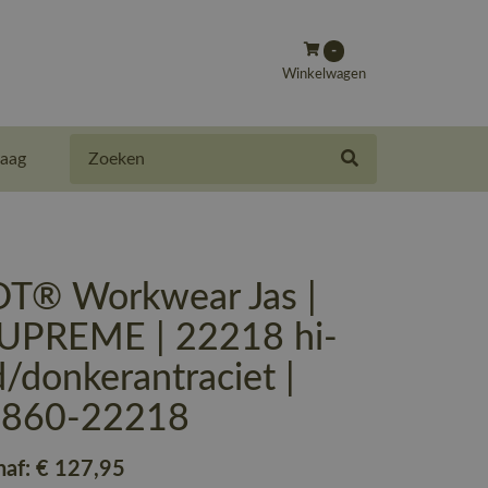
-
Winkelwagen
Zoeken
aag
® Workwear Jas |
UPREME | 22218 hi-
d/donkerantraciet |
-860-22218
naf:
€ 127
,95